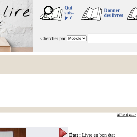
Qui
Donner
suis-
des livres
je ?
Chercher par
Mise à jour
État
:
Livre en bon état