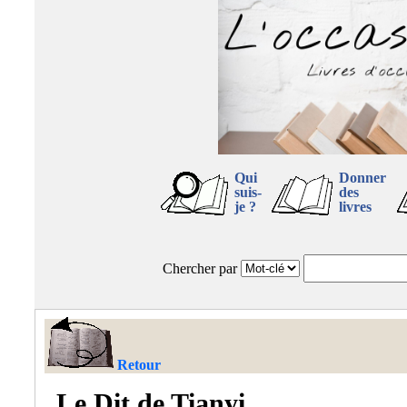
Qui
Donner
suis-
des
je ?
livres
Chercher par
Retour
Le Dit de Tianyi