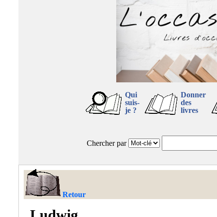
Qui
Donner
suis-
des
je ?
livres
Chercher par
Retour
Ludwig