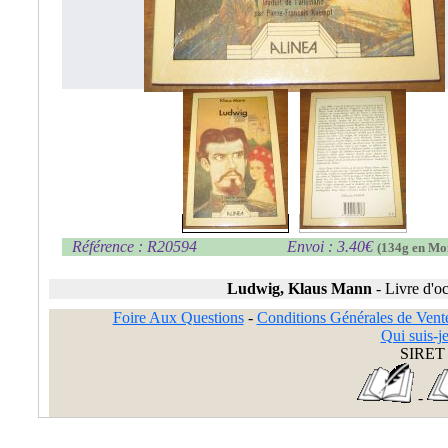
Référence : R20594
Envoi : 3.40€
(134g en Mo
Ludwig, Klaus Mann
-
Livre d'o
Foire Aux Questions
-
Conditions Générales de Vent
Qui suis-je
SIRET 
-