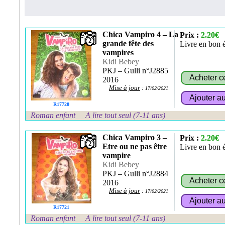
Chica Vampiro 4 – La
Prix :
2.20€
2
grande fête des
Livre en bon é
vampires
Kidi Bebey
PKJ – Gulli n°J2885
2016
Mise à jour
:
17/02/2021
R17720
Roman enfant
A lire tout seul (7-11 ans)
Chica Vampiro 3 –
Prix :
2.20€
2
Etre ou ne pas être
Livre en bon é
vampire
Kidi Bebey
PKJ – Gulli n°J2884
2016
Mise à jour
:
17/02/2021
R17721
Roman enfant
A lire tout seul (7-11 ans)