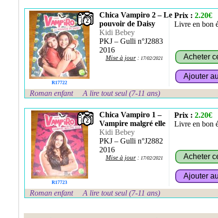
Chica Vampiro 2 – Le
Prix :
2.20€
2
pouvoir de Daisy
Livre en bon é
Kidi Bebey
PKJ – Gulli n°J2883
2016
Mise à jour
:
17/02/2021
R17722
Roman enfant
A lire tout seul (7-11 ans)
Chica Vampiro 1 –
Prix :
2.20€
2
Vampire malgré elle
Livre en bon é
Kidi Bebey
PKJ – Gulli n°J2882
2016
Mise à jour
:
17/02/2021
R17723
Roman enfant
A lire tout seul (7-11 ans)