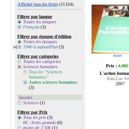
Afficher tous les livres
(11324)
Filtrer par langue
Toutes les langues
Français
(3)
Filtrer par époque d'édition
Toutes les époques
1940 à aujourd'hui
(3)
Filtrer par catégories
R11119
Toutes les catégories
Prix :
4.00€
Sciences humaines
Tous les "Sciences
L'action human
humaines"
Jean-Luc Fe
Autres sciences humaines
2007
(3)
Savoirs
Sciences
(1)
Filtrer par Prix
Tous les prix
(3)
0€ : livres gratuits
(0)
moins de 2.50€
(1)