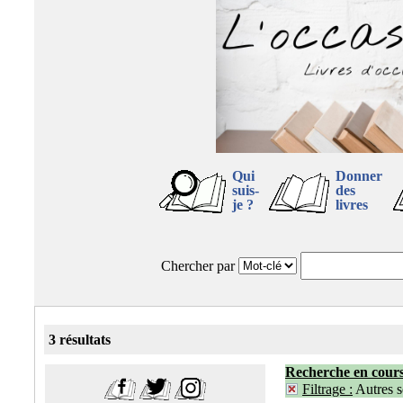
Qui
Donner
suis-
des
je ?
livres
Chercher par
3 résultats
Recherche en cour
Filtrage :
Autres 