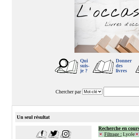
Qui
Donner
suis-
des
je ?
livres
Chercher par
Un seul résultat
Recherche en cour
Filtrage :
Lycée