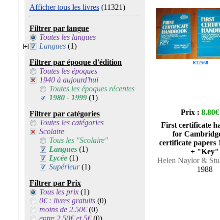
Afficher tous les livres
(11321)
Filtrer par langue
Toutes les langues
Langues
(1)
Filtrer par époque d'édition
R12568
Toutes les époques
1940 à aujourd'hui
Toutes les époques récentes
1980 - 1999
(1)
Prix :
8.80€
Filtrer par catégories
Toutes les catégories
First certificate 
Scolaire
for Cambridge
Tous les "Scolaire"
certificate papers 
Langues
(1)
+ "Key"
Lycée
(1)
Helen Naylor & Stu
Supérieur
(1)
1988
Filtrer par Prix
Tous les prix
(1)
0€ : livres gratuits
(0)
moins de 2.50€
(0)
entre 2.50€ et 5€
(0)