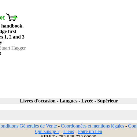
80€
te handbook,
ge first
rs 1, 2 and 3
y"
Stuart Hagger
8
Livres d'occasion - Langues - Lycée - Supérieur
onditions Générales de Vente
-
Coordonnées et mentions légales
-
Cont
Qui suis-je ?
-
Liens
-
Faire un lien
SIRET : 752 838 722 00029