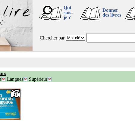
Qui
Donner
suis-
des livres
je ?
Chercher par
urs
e
Langues
Supérieur
1