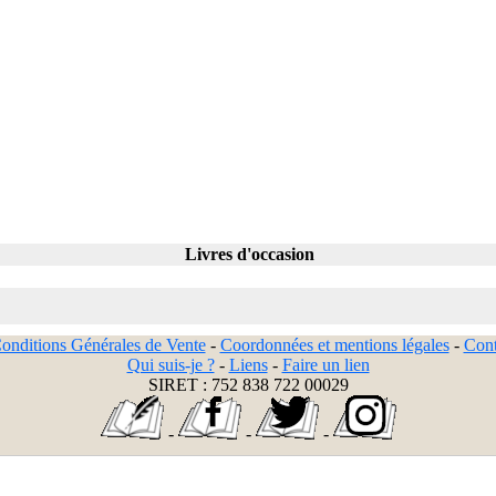
Livres d'occasion
onditions Générales de Vente
-
Coordonnées et mentions légales
-
Cont
Qui suis-je ?
-
Liens
-
Faire un lien
SIRET : 752 838 722 00029
-
-
-