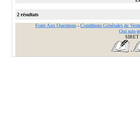
2 résultats
Foire Aux Questions
-
Conditions Générales de Vent
Qui suis-je
SIRET 
-