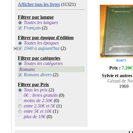
Afficher tous les livres
(11321)
Filtrer par langue
Toutes les langues
Français
(2)
Filtrer par époque d'édition
Toutes les époques
1940 à aujourd'hui
(2)
Filtrer par catégories
R14673
Toutes les catégories
Prix :
7.20€
Romans
Romans divers
(2)
Sylvie et autres
Gérard de Ne
Filtrer par Prix
1969
Tous les prix
(2)
0€ : livres gratuits
(0)
moins de 2.50€
(0)
entre 2.50€ et 5€
(1)
entre 5€ et 10€
(1)
plus de 10€
(0)
Li