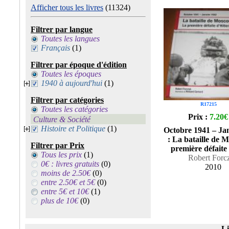
Afficher tous les livres
(11324)
Filtrer par langue
Toutes les langues
Français
(1)
Filtrer par époque d'édition
Toutes les époques
1940 à aujourd'hui
(1)
Filtrer par catégories
R17215
Toutes les catégories
Prix :
7.20€
Culture & Société
Histoire et Politique
(1)
Octobre 1941 – Ja
: La bataille de M
Filtrer par Prix
première défaite 
Tous les prix
(1)
Robert Forc
0€ : livres gratuits
(0)
2010
moins de 2.50€
(0)
entre 2.50€ et 5€
(0)
entre 5€ et 10€
(1)
plus de 10€
(0)
Li