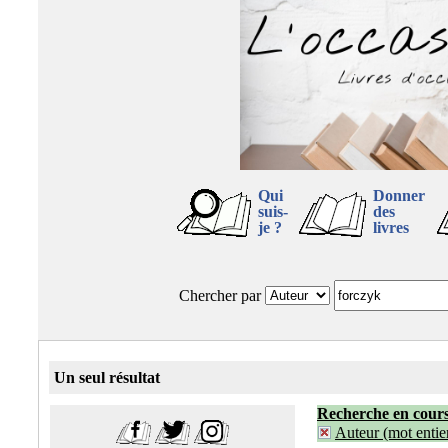
Qui
Donner
suis-
des
je ?
livres
Chercher par
Un seul résultat
Recherche en cour
Auteur (mot entier