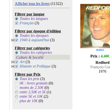
Afficher tous les livres
(11322)
Filtrer par langue
Toutes les langues
Français
(3)
Filtrer par époque d'édition
Toutes les époques
1940 à aujourd'hui
(3)
Filtrer par catégories
R18922
Toutes les catégories
Prix :
4.40€
Culture & Société
Art
(3)
Redford
Histoire et Politique
(3)
François Gue
1976
Filtrer par Prix
Tous les prix
(3)
0€ : livres gratuits
(0)
moins de 2.50€
(0)
entre 2.50€ et 5€
(1)
entre 5€ et 10€
(2)
plus de 10€
(0)