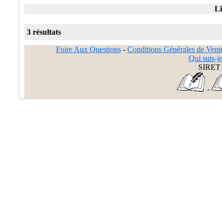
Li
3 résultats
Foire Aux Questions
-
Conditions Générales de Vent
Qui suis-je
SIRET 
-