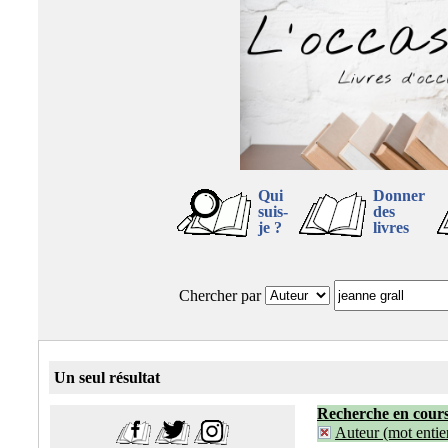
Qui
Donner
suis-
des
je ?
livres
Chercher par
Un seul résultat
Recherche en cour
Auteur (mot entier