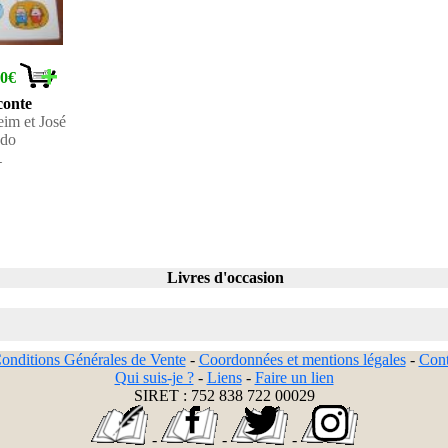
60€
conte
im et José
ndo
1
Livres d'occasion
onditions Générales de Vente
-
Coordonnées et mentions légales
-
Cont
Qui suis-je ?
-
Liens
-
Faire un lien
SIRET : 752 838 722 00029
-
-
-