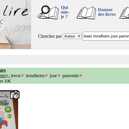
Qui
Donner
suis-
des livres
je ?
Chercher par
urs
ier) :
lewis
trondheim
jose
parrondo
 et 10€
3