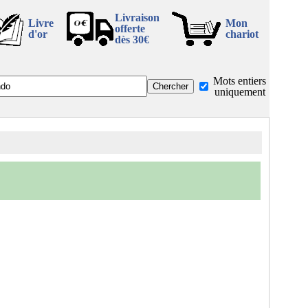
Livraison
Livre
Mon
offerte
d'or
chariot
dès 30€
Mots entiers
uniquement