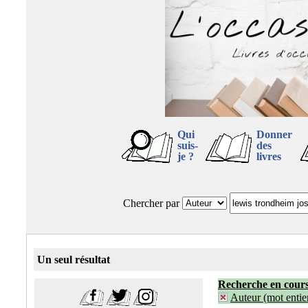
Qui
Donner
suis-
des
je ?
livres
Chercher par
Un seul résultat
Recherche en cour
Auteur (mot entier