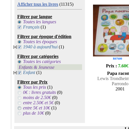
Afficher tous les livres
(11315)
Filtrer par langue
Toutes les langues
Français
(1)
Filtrer par époque d'édition
Toutes les époques
1940 à aujourd'hui
(1)
Filtrer par catégories
R07600
Toutes les catégories
Prix :
7.60€
Enfants & Jeunesse
Enfant
(1)
Papa racon
Lewis Trondheim 
Filtrer par Prix
Parrondo
Tous les prix
(1)
2001
0€ : livres gratuits
(0)
moins de 2.50€
(0)
entre 2.50€ et 5€
(0)
entre 5€ et 10€
(1)
plus de 10€
(0)
Li