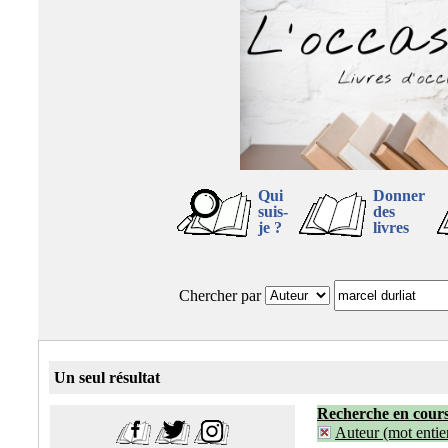
Qui
Donner
suis-
des
je ?
livres
Chercher par
Un seul résultat
Recherche en cour
Auteur (mot entier