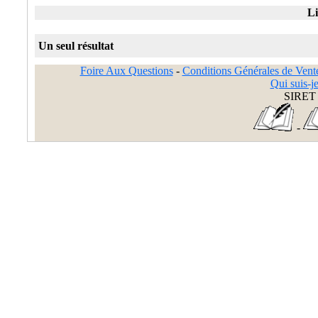
Li
Un seul résultat
Foire Aux Questions
-
Conditions Générales de Vent
Qui suis-je
SIRET 
-