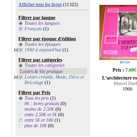
Afficher tous les livres
(11322)
Filtrer par langue
Toutes les langues
Français
(1)
Filtrer par époque d'édition
Toutes les époques
1940 à aujourd'hui
(1)
Filtrer par catégories
R17124
Toutes les catégories
Prix :
7.60€
Loisirs & Vie pratique
Loisirs créatifs, Mode, Déco et
L’architecture e
Bricolage
(1)
Marcel Durl
1966
Filtrer par Prix
Tous les prix
(1)
0€ : livres gratuits
(0)
moins de 2.50€
(0)
entre 2.50€ et 5€
(0)
entre 5€ et 10€
(1)
plus de 10€
(0)