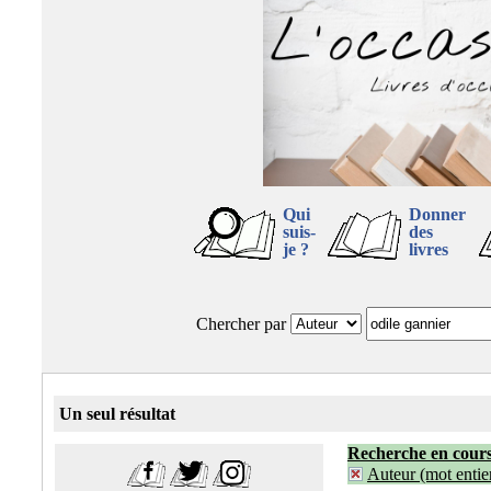
Qui
Donner
suis-
des
je ?
livres
Chercher par
Un seul résultat
Recherche en cour
Auteur (mot entier