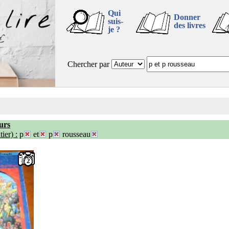
Qui
Donner
suis-
des livres
je ?
Chercher par
urs
ier) :
p
et
p
rousseau
2