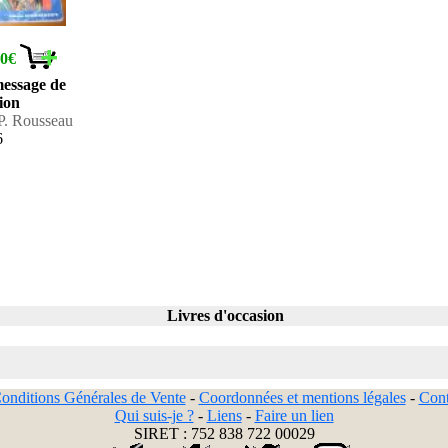
10€
message de
tion
 P. Rousseau
6
Livres d'occasion
onditions Générales de Vente
-
Coordonnées et mentions légales
-
Cont
Qui suis-je ?
-
Liens
-
Faire un lien
SIRET : 752 838 722 00029