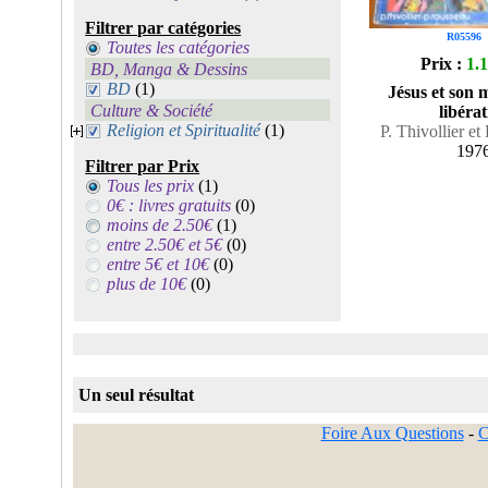
Filtrer par catégories
R05596
Toutes les catégories
Prix :
1.
BD, Manga & Dessins
BD
(1)
Jésus et son 
Culture & Société
libéra
Religion et Spiritualité
(1)
P. Thivollier et
197
Filtrer par Prix
Tous les prix
(1)
0€ : livres gratuits
(0)
moins de 2.50€
(1)
entre 2.50€ et 5€
(0)
entre 5€ et 10€
(0)
plus de 10€
(0)
Un seul résultat
Foire Aux Questions
-
C