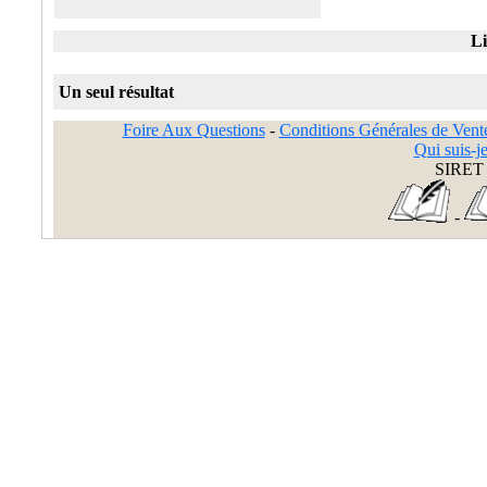
Li
Un seul résultat
Foire Aux Questions
-
Conditions Générales de Vent
Qui suis-je
SIRET 
-