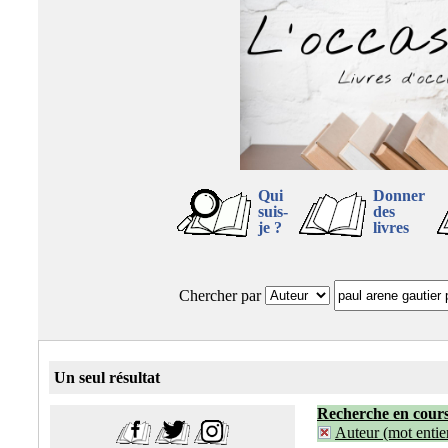
Qui
Donner
suis-
des
je ?
livres
Chercher par
Un seul résultat
Recherche en cour
Auteur (mot entier