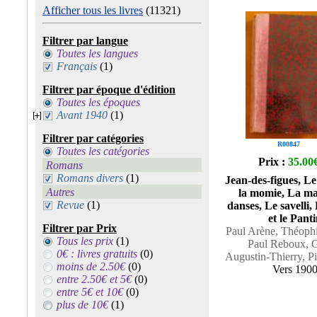
Afficher tous les livres
(11321)
Filtrer par langue
Toutes les langues
Français
(1)
Filtrer par époque d'édition
Toutes les époques
Avant 1940
(1)
Filtrer par catégories
R00847
Toutes les catégories
Prix :
35.00
Romans
Romans divers
(1)
Jean-des-figues, L
Autres
la momie, La ma
Revue
(1)
danses, Le savelli
et le Pant
Filtrer par Prix
Paul Arène, Théophi
Tous les prix
(1)
Paul Reboux, G
0€ : livres gratuits
(0)
Augustin-Thierry, P
moins de 2.50€
(0)
Vers 190
entre 2.50€ et 5€
(0)
entre 5€ et 10€
(0)
plus de 10€
(1)