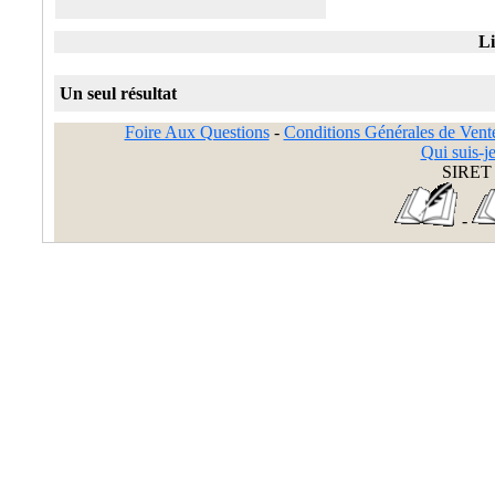
Li
Un seul résultat
Foire Aux Questions
-
Conditions Générales de Vent
Qui suis-je
SIRET 
-