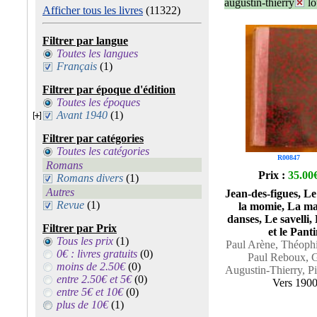
augustin-thierry
l
Afficher tous les livres
(11322)
Filtrer par langue
Toutes les langues
Français
(1)
Filtrer par époque d'édition
Toutes les époques
Avant 1940
(1)
Filtrer par catégories
Toutes les catégories
R00847
Romans
Prix :
35.00
Romans divers
(1)
Autres
Jean-des-figues, L
Revue
(1)
la momie, La ma
danses, Le savelli
Filtrer par Prix
et le Pant
Tous les prix
(1)
Paul Arène, Théophi
0€ : livres gratuits
(0)
Paul Reboux, G
moins de 2.50€
(0)
Augustin-Thierry, P
entre 2.50€ et 5€
(0)
Vers 190
entre 5€ et 10€
(0)
plus de 10€
(1)