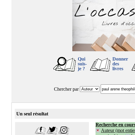
Qui
Donner
suis-
des
je ?
livres
Chercher par
Un seul résultat
Recherche en cour
Auteur (mot entier