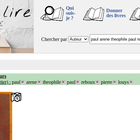
Qui
Donner
suis-
des livres
je ?
Chercher par
urs
ier) :
paul
arene
theophile
paul
reboux
pierre
louys
6