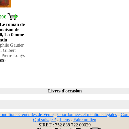
00€
, Le roman de
 maison de
lli, La femme
ntin
phile Gautier,
, Gilbert
, Pierre Louÿs
900
Livres d'occasion
onditions Générales de Vente
-
Coordonnées et mentions légales
-
Cont
Qui suis-je ?
-
Liens
-
Faire un lien
SIRET : 752 838 722 00029