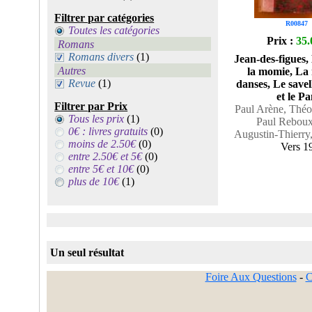
Filtrer par catégories
R00847
Toutes les catégories
Prix :
35.
Romans
Romans divers
(1)
Jean-des-figues
Autres
la momie, La
Revue
(1)
danses, Le save
et le Pa
Filtrer par Prix
Paul Arène, Théo
Tous les prix
(1)
Paul Reboux
0€ : livres gratuits
(0)
Augustin-Thierry
moins de 2.50€
(0)
Vers 1
entre 2.50€ et 5€
(0)
entre 5€ et 10€
(0)
plus de 10€
(1)
Un seul résultat
Foire Aux Questions
-
C