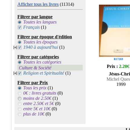
Afficher tous les livres
(11314)
Filtrer par langue
Toutes les langues
Français
(1)
Filtrer par époque d'édition
Toutes les époques
1940 à aujourd'hui
(1)
Filtrer par catégories
R17269
Toutes les catégories
Prix :
2.20€
Culture & Société
Religion et Spiritualité
(1)
Jésus-Chri
Michel Ques
Filtrer par Prix
1999
Tous les prix
(1)
0€ : livres gratuits
(0)
moins de 2.50€
(1)
entre 2.50€ et 5€
(0)
entre 5€ et 10€
(0)
plus de 10€
(0)
Li