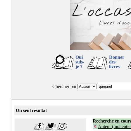
Qui
Donner
suis-
des
je ?
livres
Chercher par
Un seul résultat
Recherche en cour
Auteur (mot entier