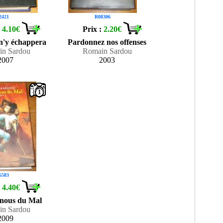
2421
R08306
:
4.10€
Prix :
2.20€
n'y échappera
Pardonnez nos offenses
n Sardou
Romain Sardou
2007
2003
1
6583
:
4.40€
-nous du Mal
n Sardou
2009