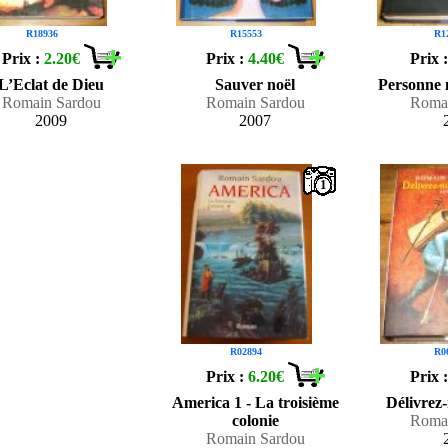
R18936
R15553
R1
Prix :
2.20€
Prix :
4.40€
Prix 
L’Eclat de Dieu
Sauver noël
Personne 
Romain Sardou
Romain Sardou
Romai
2009
2007
1
R02894
R0
Prix :
6.20€
Prix 
America 1 - La troisième
Délivrez
colonie
Romai
Romain Sardou