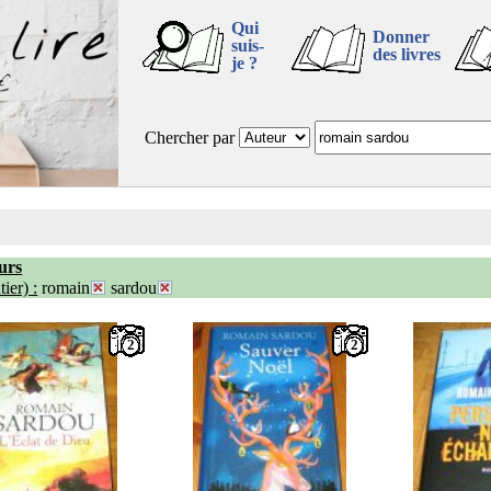
Qui
Donner
suis-
des livres
je ?
Chercher par
urs
ier) :
romain
sardou
2
2