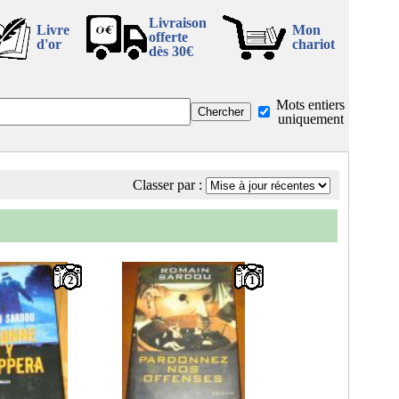
Livraison
Livre
Mon
offerte
d'or
chariot
dès 30€
Mots entiers
uniquement
Classer par :
2
1