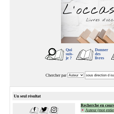
Qui
Donner
suis-
des
je ?
livres
Chercher par
Un seul résultat
Recherche en cour
Auteur (mot entier