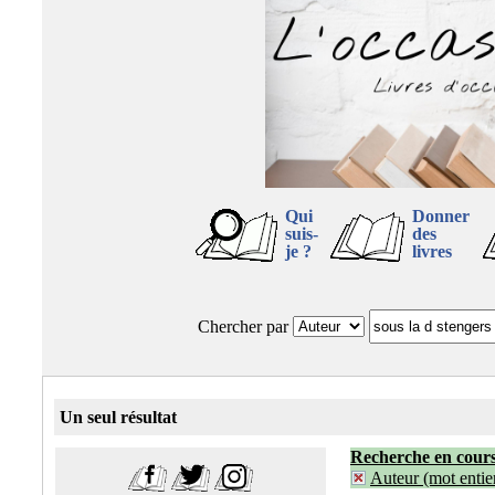
Qui
Donner
suis-
des
je ?
livres
Chercher par
Un seul résultat
Recherche en cour
Auteur (mot entier