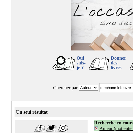
Qui
Donner
suis-
des
je ?
livres
Chercher par
Un seul résultat
Recherche en cour
Auteur (mot entier