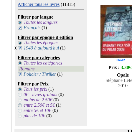
Afficher tous les livres
(11315)
Filtrer par langue
Toutes les langues
Français
(1)
Filtrer par époque d'édition
Toutes les époques
1940 à aujourd'hui
(1)
Filtrer par catégories
R04502
Toutes les catégories
Prix :
3.30€
Romans
Policier / Thriller
(1)
Opale
Stéphane Lef
Filtrer par Prix
2010
Tous les prix
(1)
0€ : livres gratuits
(0)
moins de 2.50€
(0)
entre 2.50€ et 5€
(1)
entre 5€ et 10€
(0)
plus de 10€
(0)
Li