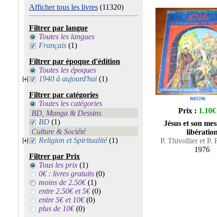
Afficher tous les livres
(11320)
Filtrer par langue
Toutes les langues
Français
(1)
Filtrer par époque d'édition
Toutes les époques
1940 à aujourd'hui
(1)
Filtrer par catégories
R05596
Toutes les catégories
Prix :
1.10€
BD, Manga & Dessins
BD
(1)
Jésus et son mes
Culture & Société
libératio
Religion et Spiritualité
(1)
P. Thivollier et P.
1976
Filtrer par Prix
Tous les prix
(1)
0€ : livres gratuits
(0)
moins de 2.50€
(1)
entre 2.50€ et 5€
(0)
entre 5€ et 10€
(0)
plus de 10€
(0)