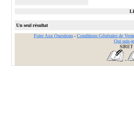
Li
Un seul résultat
Foire Aux Questions
-
Conditions Générales de Vent
Qui suis-je
SIRET 
-