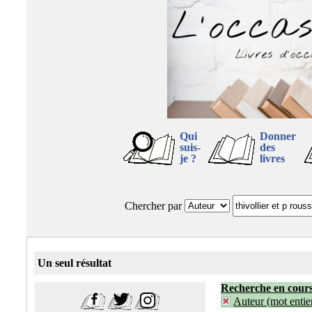
Qui
Donner
suis-
des
je ?
livres
Chercher par
Un seul résultat
Recherche en cour
Auteur (mot entier