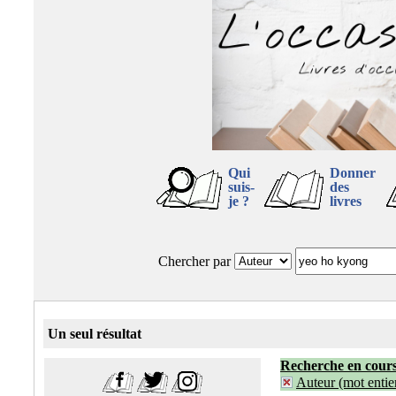
Qui
Donner
suis-
des
je ?
livres
Chercher par
Un seul résultat
Recherche en cour
Auteur (mot entier