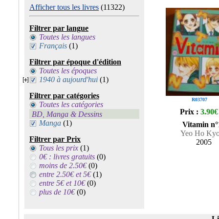
Afficher tous les livres
(11322)
Filtrer par langue
Toutes les langues
Français
(1)
Filtrer par époque d'édition
Toutes les époques
1940 à aujourd'hui
(1)
Filtrer par catégories
R03707
Toutes les catégories
Prix :
3.90€
BD, Manga & Dessins
Manga
(1)
Vitamin n°
Yeo Ho Ky
Filtrer par Prix
2005
Tous les prix
(1)
0€ : livres gratuits
(0)
moins de 2.50€
(0)
entre 2.50€ et 5€
(1)
entre 5€ et 10€
(0)
plus de 10€
(0)
Li