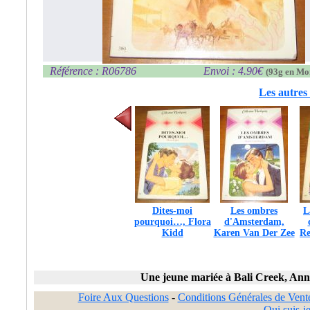
Référence : R06786
Envoi : 4.90€
(93g en Mo
Les autres 
Dites-moi
Les ombres
L
pourquoi…, Flora
d'Amsterdam,
Kidd
Karen Van Der Zee
Re
Une jeune mariée à Bali Creek, A
Foire Aux Questions
-
Conditions Générales de Vent
Qui suis-je