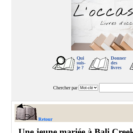
Qui
Donner
suis-
des
je ?
livres
Chercher par
Retour
Une jeune mariée à Bali Cree