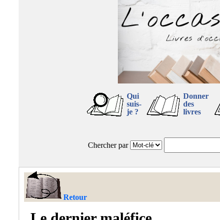
Qui
Donner
suis-
des
je ?
livres
Chercher par
Retour
Le dernier maléfice