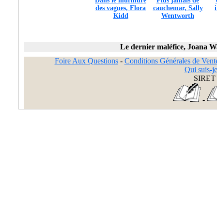
Dans le murmure
Plus jamais de
des vagues, Flora
cauchemar, Sally
Kidd
Wentworth
Le dernier maléfice, Joana 
Foire Aux Questions
-
Conditions Générales de Vent
Qui suis-je
SIRET 
-