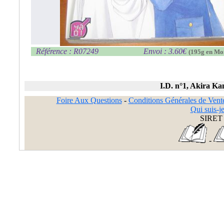
Référence : R07249
Envoi : 3.60€
(195g en Mo
I.D. n°1, Akira Ka
Foire Aux Questions
-
Conditions Générales de Vent
Qui suis-je
SIRET 
-