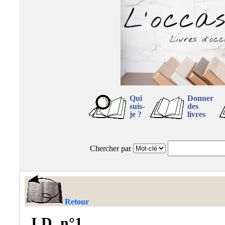
Qui
Donner
suis-
des
je ?
livres
Chercher par
Retour
I.D. n°1