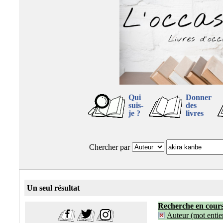
Qui
Donner
suis-
des
je ?
livres
Chercher par
Un seul résultat
Recherche en cour
Auteur (mot entier