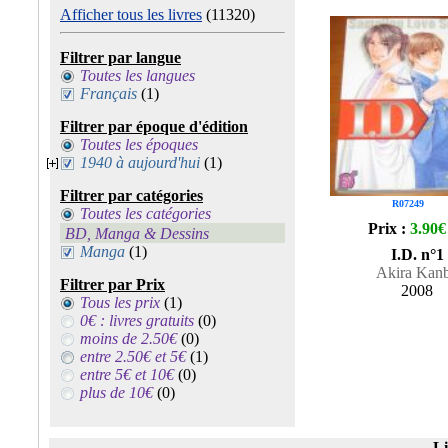
Afficher tous les livres
(11320)
Filtrer par langue
Toutes les langues
Français
(1)
Filtrer par époque d'édition
Toutes les époques
1940 à aujourd'hui
(1)
Filtrer par catégories
R07249
Toutes les catégories
Prix :
3.90€
BD, Manga & Dessins
Manga
(1)
I.D. n°1
Akira Kan
Filtrer par Prix
2008
Tous les prix
(1)
0€ : livres gratuits
(0)
moins de 2.50€
(0)
entre 2.50€ et 5€
(1)
entre 5€ et 10€
(0)
plus de 10€
(0)
Li