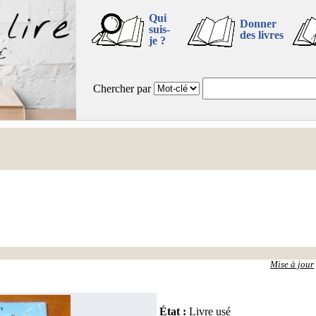
Qui
Donner
suis-
des livres
je ?
Chercher par
Mise à jour
État
:
Livre usé