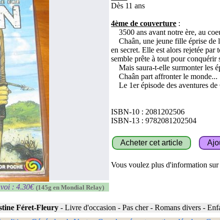
Dès 11 ans
4ème de couverture
:
3500 ans avant notre ère, au coeur
Chaân, une jeune fille éprise de li
en secret. Elle est alors rejetée par
semble prête à tout pour conquérir
Mais saura-t-elle surmonter les ép
Chaân part affronter le monde...
Le 1er épisode des aventures de
ISBN-10 : 2081202506
ISBN-13 : 9782081202504
Vous voulez plus d'information sur c
voi : 4.30€
(145g en Mondial Relay)
stine Féret-Fleury
-
Livre d'occasion
-
Pas cher
-
Romans divers
-
Enf