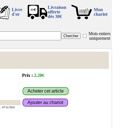
Livraison
Livre
Mon
offerte
d'or
chariot
dès 30€
Mots entiers
uniquement
Prix :
2.20€
:
07/11/2016