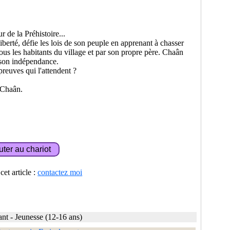
 de la Préhistoire...
berté, défie les lois de son peuple en apprenant à chasser
 tous les habitants du village et par son propre père. Chaân
 son indépendance.
reuves qui l'attendent ?
 Chaân.
et article :
contactez moi
ant
-
Jeunesse (12-16 ans)