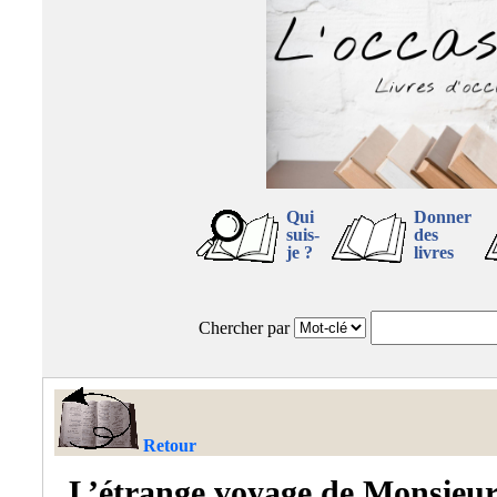
Qui
Donner
suis-
des
je ?
livres
Chercher par
Retour
L’étrange voyage de Monsieu