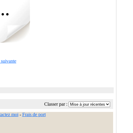
 suivante
Classer par :
actez moi
-
Frais de port