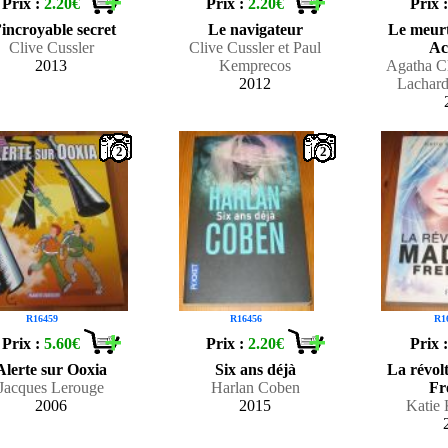
Prix :
2.20€
Prix :
2.20€
Prix 
’incroyable secret
Le navigateur
Le meurt
Clive Cussler
Clive Cussler et Paul
Ac
2013
Kemprecos
Agatha Ch
2012
Lachar
2
2
R16459
R16456
R1
Prix :
5.60€
Prix :
2.20€
Prix 
Alerte sur Ooxia
Six ans déjà
La révol
Jacques Lerouge
Harlan Coben
Fr
2006
2015
Katie