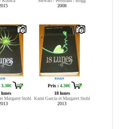
 Kubica
Stewart / Weisman / Brigg
2015
2008
2
2
6430
R16429
:
3.30€
Prix :
4.30€
 lunes
18 lunes
et Margaret Stohl
Kami Garcia et Margaret Stohl
2013
2013