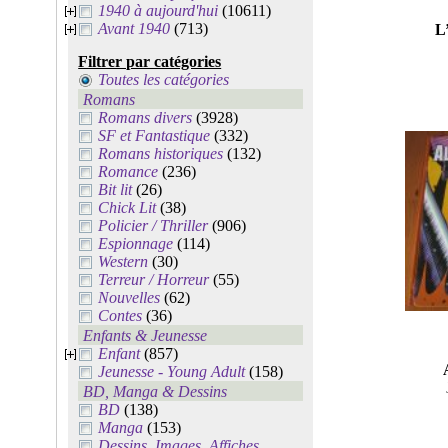
1940 à aujourd'hui
(10611)
Avant 1940
(713)
L
Filtrer par catégories
Toutes les catégories
Romans
Romans divers
(3928)
SF et Fantastique
(332)
Romans historiques
(132)
Romance
(236)
Bit lit
(26)
Chick Lit
(38)
Policier / Thriller
(906)
Espionnage
(114)
Western
(30)
Terreur / Horreur
(55)
Nouvelles
(62)
Contes
(36)
Enfants & Jeunesse
Enfant
(857)
Jeunesse - Young Adult
(158)
BD, Manga & Dessins
BD
(138)
Manga
(153)
Dessins, Images, Affiches,