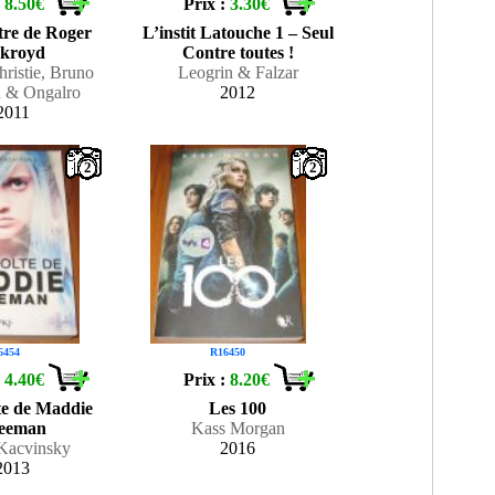
:
8.50€
Prix :
3.30€
re de Roger
L’instit Latouche 1 – Seul
kroyd
Contre toutes !
ristie, Bruno
Leogrin & Falzar
d & Ongalro
2012
2011
2
2
6454
R16450
:
4.40€
Prix :
8.20€
te de Maddie
Les 100
eeman
Kass Morgan
 Kacvinsky
2016
2013