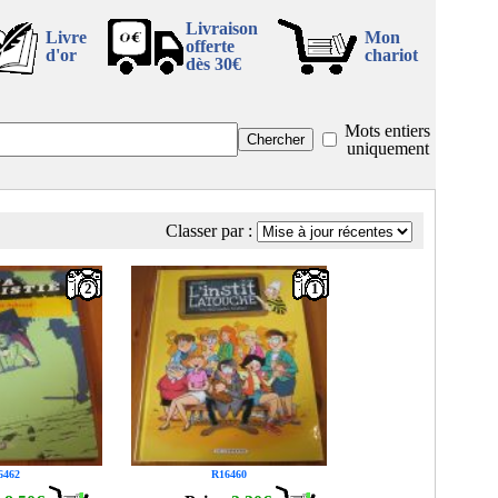
Livraison
Livre
Mon
offerte
d'or
chariot
dès 30€
Mots entiers
uniquement
Classer par :
2
1
6462
R16460