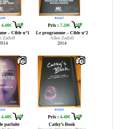
6438
R16437
:
4.40€
Prix :
7.20€
me – Cible n°1
Le programme – Cible n°2
n Zadoff
Allen Zadoff
2014
2014
2
4
6434
R16433
:
4.40€
Prix :
4.40€
le parfaite
Cathy’s Book