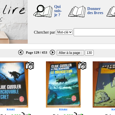
Qui
Donner
suis-
des livres
je ?
Chercher par
Page 129 / 453
2
2
R16465
R16464
R1