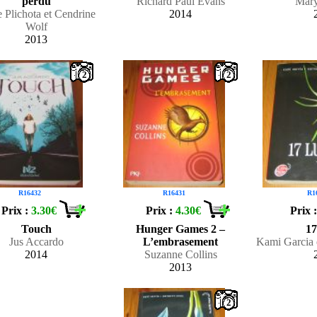
perdu
Richard Paul Evans
Mary
 Plichota et Cendrine
2014
Wolf
2013
2
2
R16432
R16431
R1
Prix :
3.30€
Prix :
4.30€
Prix 
Touch
Hunger Games 2 –
17
Jus Accardo
L’embrasement
Kami Garcia 
2014
Suzanne Collins
2013
2