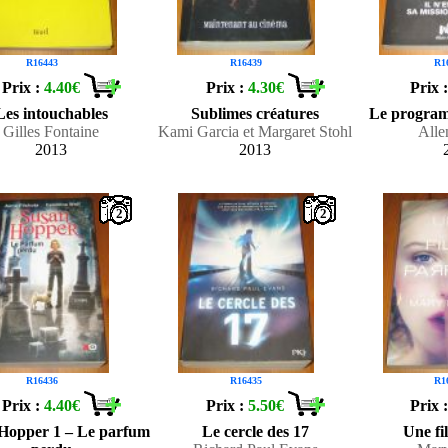
R16443
R16439
R1
Prix :
4.40€
Prix :
4.30€
Prix 
Les intouchables
Sublimes créatures
Le program
Gilles Fontaine
Kami Garcia et Margaret Stohl
Alle
2013
2013
2
2
R16436
R16435
R1
Prix :
4.40€
Prix :
5.50€
Prix 
Hopper 1 – Le parfum
Le cercle des 17
Une fil