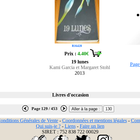
R16428
Prix :
4.40€
19 lunes
Page
Kami Garcia et Margaret Stohl
2013
Livres d'occasion
Page 129 / 453
onditions Générales de Vente
-
Coordonnées et mentions légales
-
Cont
Qui suis-je ?
-
Liens
-
Faire un lien
SIRET : 752 838 722 00029