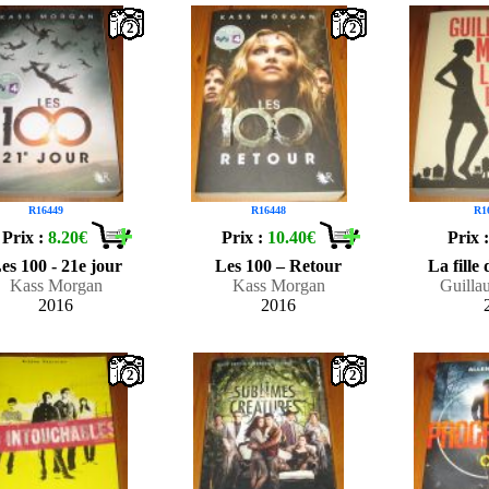
2
2
R16449
R16448
R1
Prix :
8.20€
Prix :
10.40€
Prix 
es 100 - 21e jour
Les 100 – Retour
La fille
Kass Morgan
Kass Morgan
Guill
2016
2016
2
2