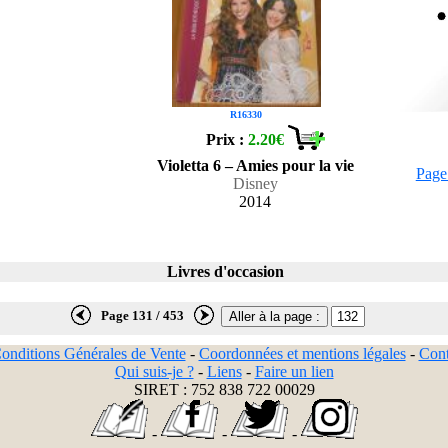
R16330
Prix :
2.20€
Violetta 6 – Amies pour la vie
Page
Disney
2014
Livres d'occasion
Page 131 / 453
onditions Générales de Vente
-
Coordonnées et mentions légales
-
Cont
Qui suis-je ?
-
Liens
-
Faire un lien
SIRET : 752 838 722 00029
-
-
-