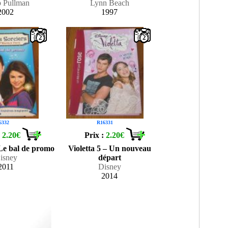
p Pullman
Lynn Beach
2002
1997
2
2
6332
R16331
:
2.20€
Prix :
2.20€
 Le bal de promo
Violetta 5 – Un nouveau
isney
départ
2011
Disney
2014