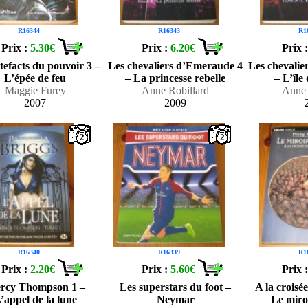
R16344
R16343
R1
Prix :
5.30€
Prix :
6.20€
Prix 
tefacts du pouvoir 3 –
Les chevaliers d’Emeraude 4
Les chevali
L’épée de feu
– La princesse rebelle
– L’île
Maggie Furey
Anne Robillard
Anne 
2007
2009
2
2
R16340
R16339
R1
Prix :
2.20€
Prix :
5.60€
Prix 
rcy Thompson 1 –
Les superstars du foot –
A la croisé
’appel de la lune
Neymar
Le miro