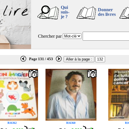
Qui
Donner
suis-
des livres
je ?
Chercher par
Page 131 / 453
3
3
R16362
R16360
R1