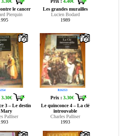
:
3.30€
Prix :
4.40€
contre le cancer
Les grandes murailles
ard Pierquin
Lucien Bodard
1995
1989
2
2
6354
R16353
:
3.30€
Prix :
3.30€
e 3 – Le destin
Le quinconce 4 – La clé
 Mary
introuvable
s Palliser
Charles Palliser
1993
1993