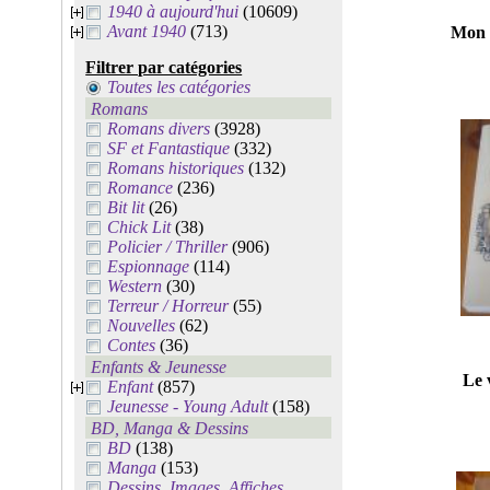
1940 à aujourd'hui
(10609)
Avant 1940
(713)
Mon 
Filtrer par catégories
Toutes les catégories
Romans
Romans divers
(3928)
SF et Fantastique
(332)
Romans historiques
(132)
Romance
(236)
Bit lit
(26)
Chick Lit
(38)
Policier / Thriller
(906)
Espionnage
(114)
Western
(30)
Terreur / Horreur
(55)
Nouvelles
(62)
Contes
(36)
Enfants & Jeunesse
Le 
Enfant
(857)
Jeunesse - Young Adult
(158)
BD, Manga & Dessins
BD
(138)
Manga
(153)
Dessins, Images, Affiches,