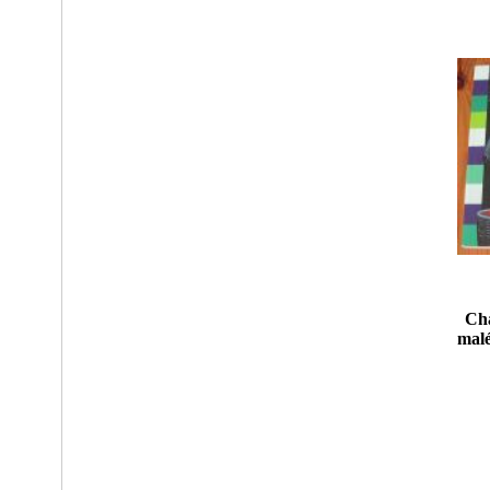
Cha
malé