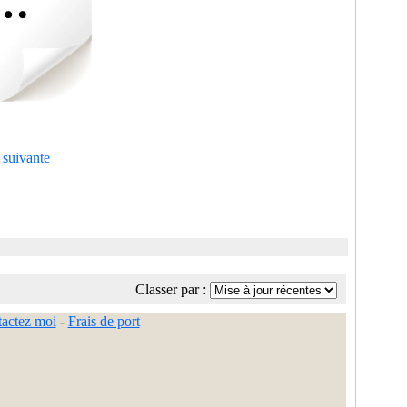
 suivante
Classer par :
actez moi
-
Frais de port