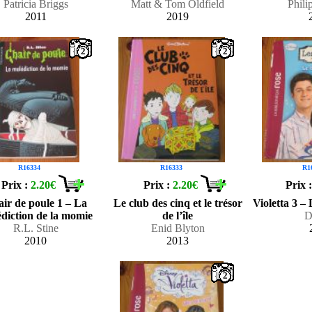
Patricia Briggs
Matt & Tom Oldfield
Phili
2011
2019
2
2
R16334
R16333
R1
Prix :
2.20€
Prix :
2.20€
Prix 
ir de poule 1 – La
Le club des cinq et le trésor
Violetta 3 –
diction de la momie
de l’île
D
R.L. Stine
Enid Blyton
2010
2013
2