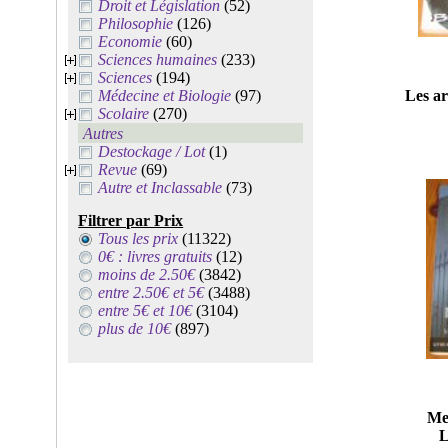
Droit et Législation
(52)
Philosophie
(126)
Economie
(60)
Sciences humaines
(233)
Sciences
(194)
Médecine et Biologie
(97)
Les ar
Scolaire
(270)
Autres
Destockage / Lot
(1)
Revue
(69)
Autre et Inclassable
(73)
Filtrer par Prix
Tous les prix
(11322)
0€ : livres gratuits
(12)
moins de 2.50€
(3842)
entre 2.50€ et 5€
(3488)
entre 5€ et 10€
(3104)
plus de 10€
(897)
Me
L