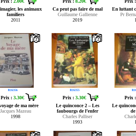
Prix :
2.00€
Prix :
8.20€
Prix 
imagier, les animaux
Ca peut pas faire de mal
En luttant 
familiers
Guillaume Gallienne
Pr Bern
2011
2019
2
2
R16356
R16355
R1
Prix :
3.30€
Prix :
3.30€
Prix 
voyage de ma mère
Le quinconce 2 – Les
Le quinconc
Jacques Mazeau
faubourgs de l’enfer
de
1998
Charles Palliser
Charle
1993