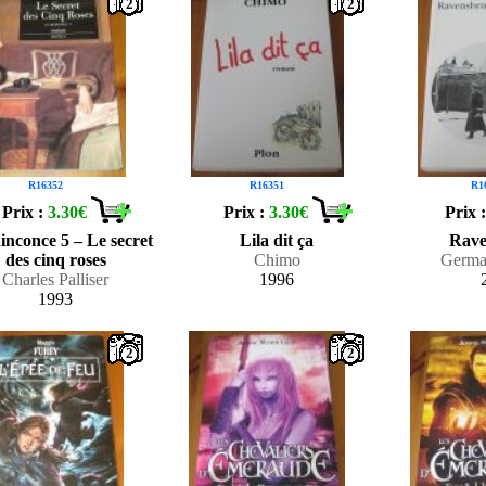
2
2
R16352
R16351
R1
Prix :
3.30€
Prix :
3.30€
Prix 
inconce 5 – Le secret
Lila dit ça
Rave
des cinq roses
Chimo
Germai
Charles Palliser
1996
1993
2
2