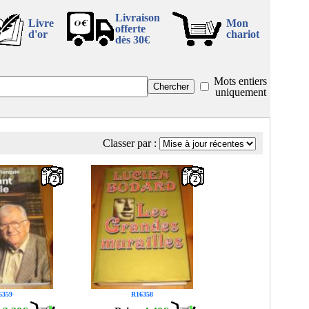
Livraison
Livre
Mon
offerte
d'or
chariot
dès 30€
Mots entiers
uniquement
Classer par :
2
2
6359
R16358