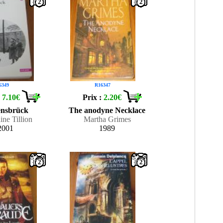
2
2
6349
R16347
:
7.10€
Prix :
2.20€
nsbrück
The anodyne Necklace
ne Tillion
Martha Grimes
2001
1989
2
2