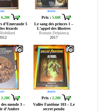
6342
R16341
:
6.20€
Prix :
5.60€
ers d’Emeraude 5
Le sang des princes 1 –
 des lézards
L’appel des illustres
Robillard
Romain Delplancq
2012
2017
2
2
6337
R16335
:
2.20€
Prix :
2.20€
e des monde 3 –
Vallée Fantôme 103 – Le
ir d’Ambre
secret pendu