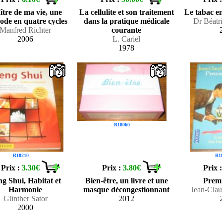
tre de ma vie, une
La cellulite et son traitement
Le tabac e
ode en quatre cycles
dans la pratique médicale
Dr Béatr
Manfred Richter
courante
2006
L. Cariel
1978
2
2
R18060
R18210
R1
Prix :
3.30€
Prix :
3.80€
Prix 
g Shui, Habitat et
Bien-être, un livre et une
Premi
Harmonie
masque décongestionnant
Jean-Cla
Günther Sator
2012
2000