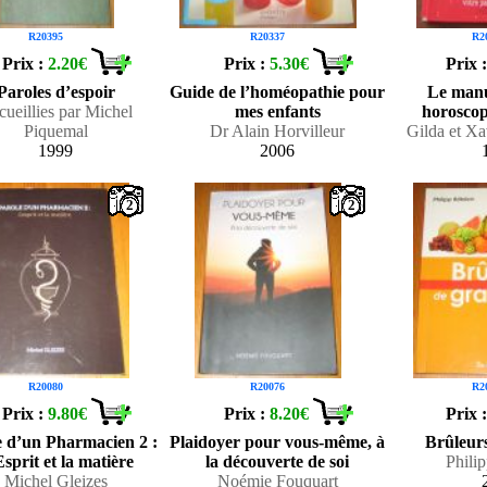
R20395
R20337
R2
Prix :
2.20€
Prix :
5.30€
Prix 
Paroles d’espoir
Guide de l’homéopathie pour
Le manu
ueillies par Michel
mes enfants
horosco
Piquemal
Dr Alain Horvilleur
Gilda et Xa
1999
2006
2
2
R20080
R20076
R2
Prix :
9.80€
Prix :
8.20€
Prix 
e d’un Pharmacien 2 :
Plaidoyer pour vous-même, à
Brûleurs
sprit et la matière
la découverte de soi
Phili
Michel Gleizes
Noémie Fouquart