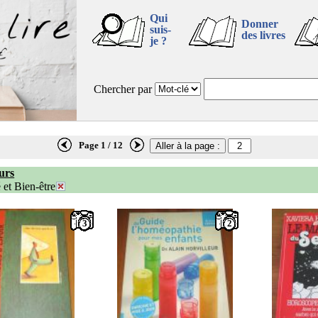
Qui
Donner
suis-
des livres
je ?
Chercher par
Page 1 / 12
urs
 et Bien-être
3
2