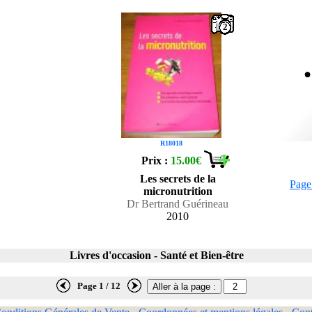
2
R18018
Prix :
15.00€
Les secrets de la
Page
micronutrition
Dr Bertrand Guérineau
2010
Livres d'occasion - Santé et Bien-être
Page 1 / 12