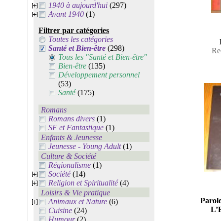
1940 à aujourd'hui
(297)
Avant 1940
(1)
Filtrer par catégories
Toutes les catégories
Santé et Bien-être
(298)
Rec
Tous les "Santé et Bien-être"
Bien-être
(135)
Développement personnel
(53)
Santé
(175)
Romans
Romans divers
(1)
SF et Fantastique
(1)
Enfants & Jeunesse
Jeunesse - Young Adult
(1)
Culture & Société
Régionalisme
(1)
Société
(14)
Religion et Spiritualité
(4)
Loisirs & Vie pratique
Parol
Animaux et Nature
(6)
L’E
Cuisine
(24)
Humour
(2)