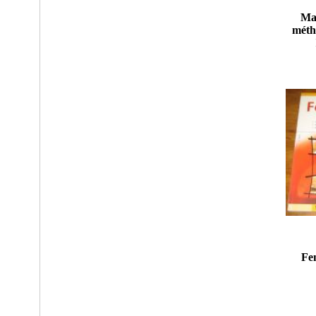
Maî
méth
Fen