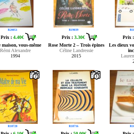
R20051
R19039
R1
Prix :
4.40€
Prix :
3.30€
Prix 
e maison, vous-même
Rose Morte 2 – Trois épines
Les dieux v
Rémi Alexandre
Céline Landressie
in
1994
2015
Lauren
2
1
R18728
R18716
R1
Prix :
6.10€
Prix :
50.00€
Prix 