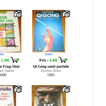
2
2
0061
R20059
:
2.20€
Prix :
4.40€
in Feng-Shui
Qi Gong santé parfaite
er Sathor
Davina Delor
2000
1993
2
2