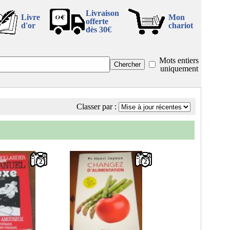
Livraison
Livre
Mon
offerte
d'or
chariot
dès 30€
Mots entiers
uniquement
Classer par :
2
2