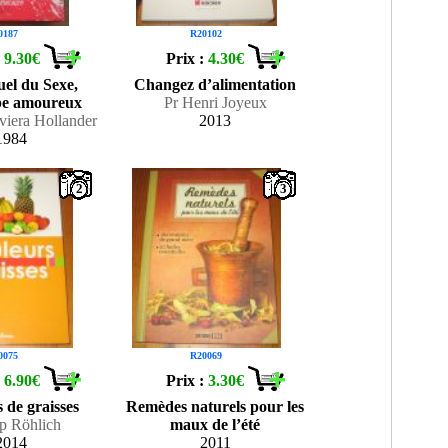
0187
R20102
:
9.30€
Prix :
4.30€
el du Sexe,
Changez d’alimentation
pe amoureux
Pr Henri Joyeux
viera Hollander
2013
1984
2
3
0075
R20069
:
6.90€
Prix :
3.30€
 de graisses
Remèdes naturels pour les
pp Röhlich
maux de l’été
2014
2011