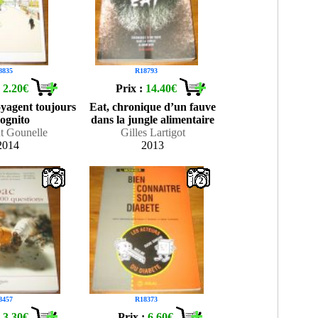
8835
R18793
:
2.20€
Prix :
14.40€
oyagent toujours
Eat, chronique d’un fauve
cognito
dans la jungle alimentaire
t Gounelle
Gilles Lartigot
2014
2013
2
2
8457
R18373
:
3.30€
Prix :
6.60€