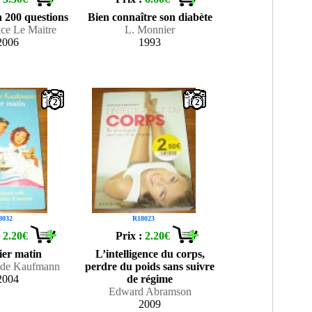
n 200 questions
Bien connaître son diabète
ice Le Maitre
L. Monnier
2006
1993
2
2
8032
R18023
:
2.20€
Prix :
2.20€
er matin
L’intelligence du corps,
ude Kaufmann
perdre du poids sans suivre
2004
de régime
Edward Abramson
2009