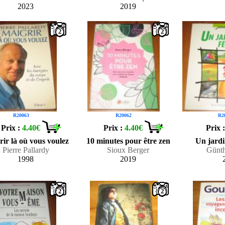
2023
2019
2
2
R20063
R20062
R2
Prix :
4.40€
Prix :
4.40€
Prix 
ir là où vous voulez
10 minutes pour être zen
Un jard
Pierre Pallardy
Sioux Berger
Günth
1998
2019
2
2