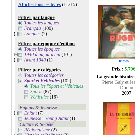
Afficher tous les livres
(11315)
Filtrer par langue
Toutes les langues
Français
(100)
Langues
(2)
Filtrer par époque d'édition
Toutes les époques
1940 à aujourd'hui
(101)
Avant 1940
(1)
R20349
Prix :
5.70
Filtrer par catégories
Toutes les catégories
La grande histoir
Sport et Véhicules
(102)
Pierre Galy et Je
Tous les "Sport et Véhicules"
Dorian
Sports
(87)
2007
Véhicules
(16)
Enfants & Jeunesse
Enfant
(7)
Jeunesse - Young Adult
(1)
Culture & Société
Régionalisme
(2)