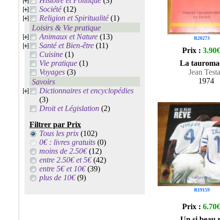
Histoire et Politique
(3)
Société
(12)
Religion et Spiritualité
(1)
Loisirs & Vie pratique
Animaux et Nature
(13)
R20273
Santé et Bien-être
(11)
Prix :
3.90
Cuisine
(1)
Vie pratique
(1)
La tauroma
Voyages
(3)
Jean Test
1974
Savoirs
Dictionnaires et encyclopédies
(3)
Droit et Législation
(2)
Filtrer par Prix
Tous les prix
(102)
0€ : livres gratuits
(0)
moins de 2.50€
(12)
entre 2.50€ et 5€
(42)
entre 5€ et 10€
(39)
plus de 10€
(9)
R19159
Prix :
6.70
Un si beau 