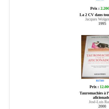
Prix :
2.20
La 2 CV dans tous
Jacques Wolgen
1995
R17503
Prix :
12.00
Tauromachies à l’
aficionad
José-Luis R
2000