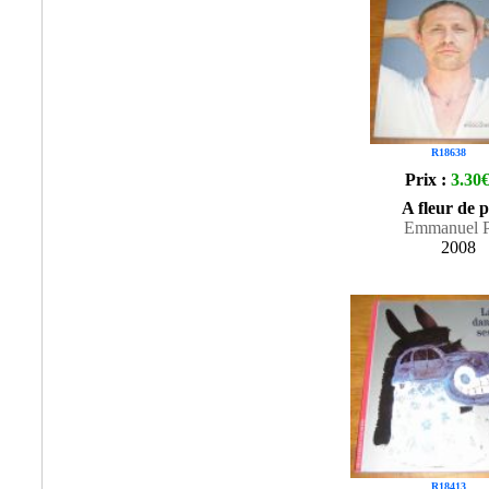
R18638
Prix :
3.30
A fleur de 
Emmanuel P
2008
R18413