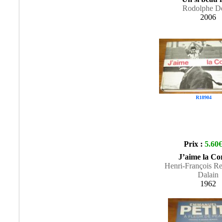
Rodolphe D
2006
R18904
Prix :
5.60
J’aime la Co
Henri-François Re
Dalain
1962