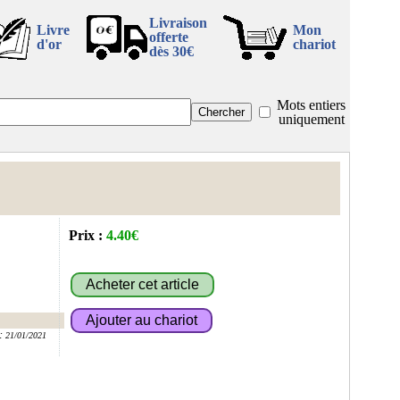
Livraison
Livre
Mon
offerte
d'or
chariot
dès 30€
Mots entiers
uniquement
Prix :
4.40€
:
21/01/2021