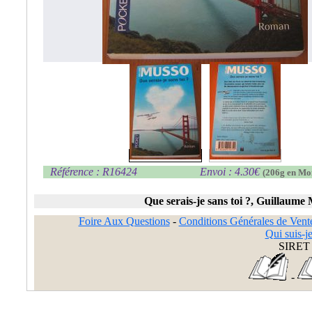
Référence : R16424
Envoi : 4.30€
(206g en Mo
Que serais-je sans toi ?, Guillaume
Foire Aux Questions
-
Conditions Générales de Vent
Qui suis-je
SIRET 
-