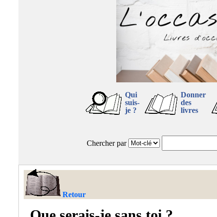
Qui
Donner
suis-
des
je ?
livres
Chercher par
Retour
Que serais-je sans toi ?