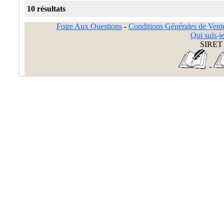
10 résultats
Foire Aux Questions
-
Conditions Générales de Vent
Qui suis-je
SIRET 
-