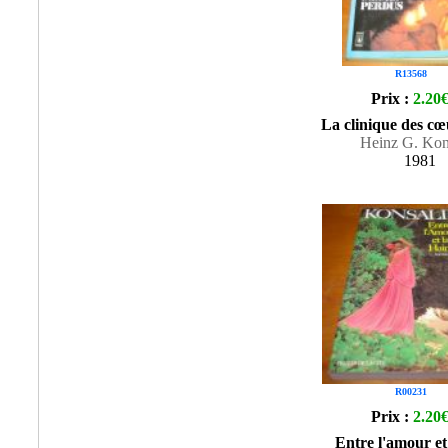
R13568
Prix :
2.20
La clinique des cœ
Heinz G. Kon
1981
R00231
Prix :
2.20
Entre l'amour et