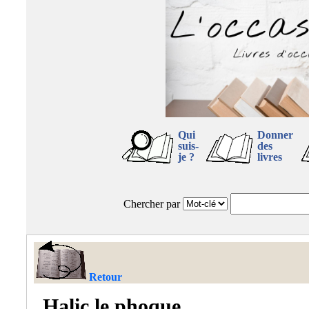
Qui
Donner
suis-
des
je ?
livres
Chercher par
Retour
Halic le phoque