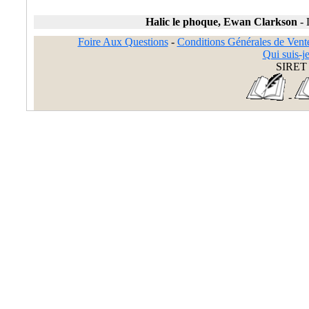
Halic le phoque, Ewan Clarkson
-
Foire Aux Questions
-
Conditions Générales de Vent
Qui suis-je
SIRET 
-