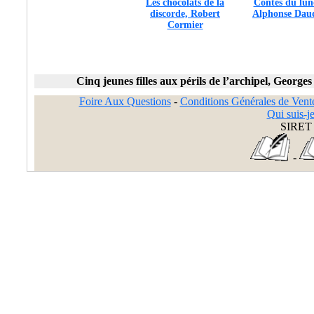
Les chocolats de la
Contes du lun
discorde, Robert
Alphonse Dau
Cormier
Cinq jeunes filles aux périls de l’archipel, Georg
Foire Aux Questions
-
Conditions Générales de Vent
Qui suis-je
SIRET 
-