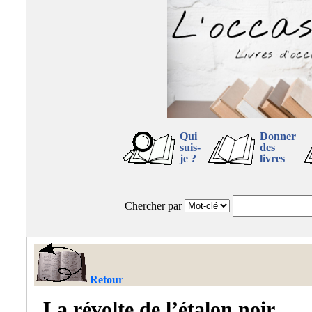
Qui
Donner
suis-
des
je ?
livres
Chercher par
Retour
La révolte de l’étalon noir