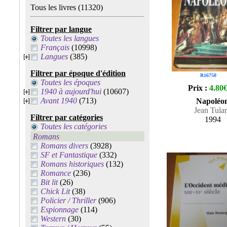
Tous les livres
(11320)
Filtrer par langue
Toutes les langues
Français
(10998)
Langues
(385)
Filtrer par époque d'édition
R16750
Toutes les époques
Prix :
4.80
1940 à aujourd'hui
(10607)
Avant 1940
(713)
Napoléo
Jean Tula
Filtrer par catégories
1994
Toutes les catégories
Romans
Romans divers
(3928)
SF et Fantastique
(332)
Romans historiques
(132)
Romance
(236)
Bit lit
(26)
Chick Lit
(38)
Policier / Thriller
(906)
Espionnage
(114)
Western
(30)