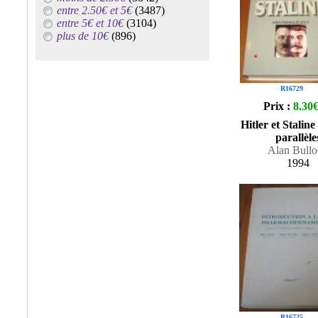
entre 2.50€ et 5€
(3487)
entre 5€ et 10€
(3104)
plus de 10€
(896)
R16729
Prix :
8.30
Hitler et Staline
parallèle
Alan Bullo
1994
R16725