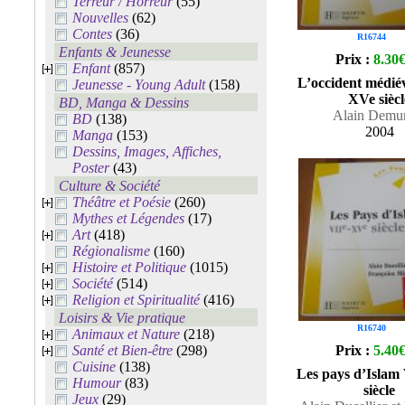
Terreur / Horreur
(55)
Nouvelles
(62)
Contes
(36)
R16744
Enfants & Jeunesse
Prix :
8.30
Enfant
(857)
L’occident médiév
Jeunesse - Young Adult
(158)
XVe siècl
BD, Manga & Dessins
Alain Demu
BD
(138)
2004
Manga
(153)
Dessins, Images, Affiches,
Poster
(43)
Culture & Société
Théâtre et Poésie
(260)
Mythes et Légendes
(17)
Art
(418)
Régionalisme
(160)
Histoire et Politique
(1015)
Société
(514)
Religion et Spiritualité
(416)
Loisirs & Vie pratique
R16740
Animaux et Nature
(218)
Santé et Bien-être
(298)
Prix :
5.40
Cuisine
(138)
Les pays d’Islam
Humour
(83)
siècle
Jeux
(29)