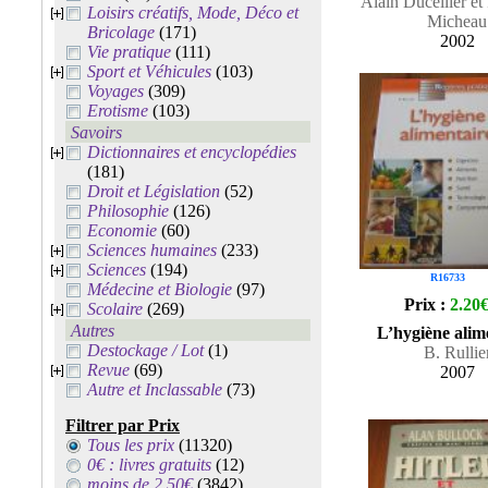
Alain Ducellier et
Loisirs créatifs, Mode, Déco et
Micheau
Bricolage
(171)
2002
Vie pratique
(111)
Sport et Véhicules
(103)
Voyages
(309)
Erotisme
(103)
Savoirs
Dictionnaires et encyclopédies
(181)
Droit et Législation
(52)
Philosophie
(126)
Economie
(60)
Sciences humaines
(233)
Sciences
(194)
R16733
Médecine et Biologie
(97)
Prix :
2.20
Scolaire
(269)
Autres
L’hygiène alim
Destockage / Lot
(1)
B. Rullie
Revue
(69)
2007
Autre et Inclassable
(73)
Filtrer par Prix
Tous les prix
(11320)
0€ : livres gratuits
(12)
moins de 2.50€
(3842)