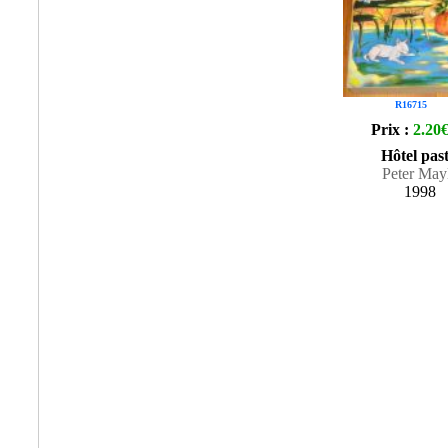
R16715
Prix :
2.20
Hôtel past
Peter May
1998