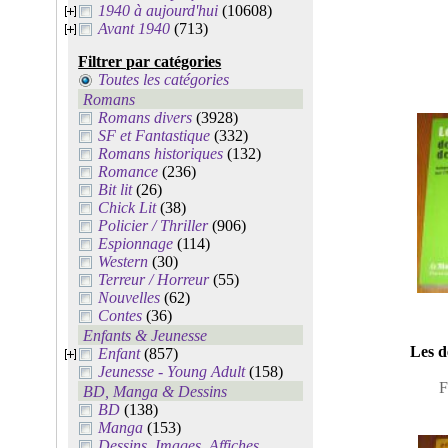
1940 à aujourd'hui
(10608)
Avant 1940
(713)
Filtrer par catégories
Toutes les catégories
Romans
Romans divers
(3928)
SF et Fantastique
(332)
Romans historiques
(132)
Romance
(236)
Bit lit
(26)
Chick Lit
(38)
Policier / Thriller
(906)
Espionnage
(114)
Western
(30)
Terreur / Horreur
(55)
Nouvelles
(62)
Contes
(36)
Enfants & Jeunesse
Les d
Enfant
(857)
Jeunesse - Young Adult
(158)
F
BD, Manga & Dessins
BD
(138)
Manga
(153)
Dessins, Images, Affiches,