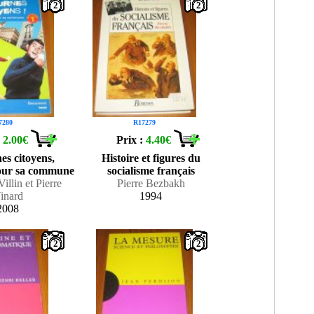
2
2
7280
R17279
:
2.00€
Prix :
4.40€
es citoyens,
Histoire et figures du
our sa commune
socialisme français
illin et Pierre
Pierre Bezbakh
inard
1994
2008
2
2