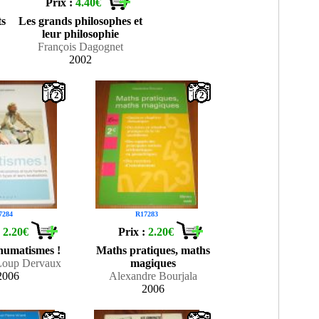
Prix :
4.40€
ts
Les grands philosophes et
leur philosophie
François Dagognet
2002
2
2
7284
R17283
:
2.20€
Prix :
2.20€
rhumatismes !
Maths pratiques, maths
Loup Dervaux
magiques
2006
Alexandre Bourjala
2006