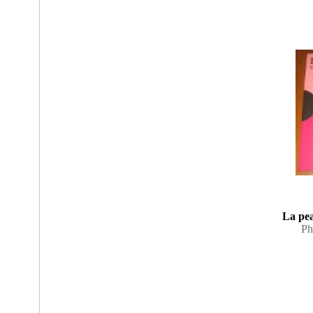
La pea
Ph