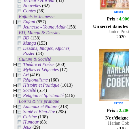
Terreur / Horreur
(55)
Nouvelles
(62)
Contes
(36)
R18002
Enfants & Jeunesse
Prix :
4.90
Enfant
(857)
Un secret dans les
Jeunesse - Young Adult
(158)
Janice Pres
BD, Manga & Dessins
2020
BD
(138)
Manga
(153)
Dessins, Images, Affiches,
Poster
(43)
Culture & Société
Théâtre et Poésie
(260)
Mythes et Légendes
(17)
Art
(416)
Régionalisme
(160)
Histoire et Politique
(1013)
Société
(514)
Religion et Spiritualité
(416)
Loisirs & Vie pratique
R17997
Animaux et Nature
(218)
Prix :
2.20
Santé et Bien-être
(298)
Cuisine
(138)
Ne t’éloigne
Humour
(83)
Harlan Co
Jeux
(29)
2020