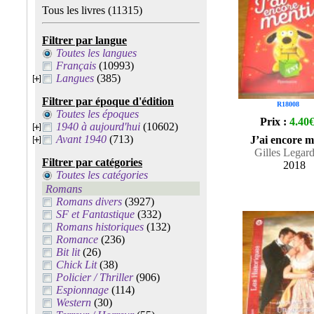
Tous les livres
(11315)
Filtrer par langue
Toutes les langues
Français
(10993)
Langues
(385)
Filtrer par époque d'édition
R18008
Toutes les époques
Prix :
4.40
1940 à aujourd'hui
(10602)
Avant 1940
(713)
J’ai encore m
Gilles Legard
Filtrer par catégories
2018
Toutes les catégories
Romans
Romans divers
(3927)
SF et Fantastique
(332)
Romans historiques
(132)
Romance
(236)
Bit lit
(26)
Chick Lit
(38)
Policier / Thriller
(906)
Espionnage
(114)
Western
(30)