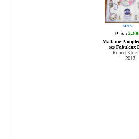
R17971
Prix :
2.20
Madame Pamplem
ses Fabuleux D
Rupert Kingf
2012