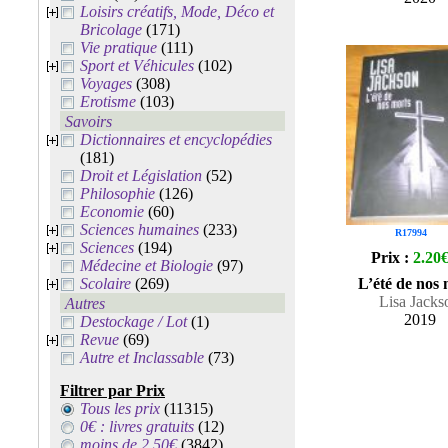
Loisirs créatifs, Mode, Déco et
Bricolage
(171)
Vie pratique
(111)
Sport et Véhicules
(102)
Voyages
(308)
Erotisme
(103)
Savoirs
Dictionnaires et encyclopédies
(181)
Droit et Législation
(52)
Philosophie
(126)
Economie
(60)
Sciences humaines
(233)
R17994
Sciences
(194)
Prix :
2.20
Médecine et Biologie
(97)
Scolaire
(269)
L’été de nos 
Lisa Jacks
Autres
2019
Destockage / Lot
(1)
Revue
(69)
Autre et Inclassable
(73)
Filtrer par Prix
Tous les prix
(11315)
0€ : livres gratuits
(12)
moins de 2.50€
(3842)