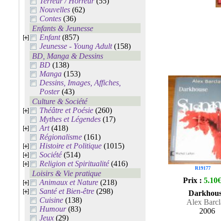
Terreur / Horreur
(55)
Nouvelles
(62)
Contes
(36)
Enfants & Jeunesse
Enfant
(857)
Jeunesse - Young Adult
(158)
BD, Manga & Dessins
BD
(138)
Manga
(153)
Dessins, Images, Affiches,
Poster
(43)
Culture & Société
Théâtre et Poésie
(260)
Mythes et Légendes
(17)
Art
(418)
Régionalisme
(161)
Histoire et Politique
(1015)
Société
(514)
Religion et Spiritualité
(416)
R19177
Loisirs & Vie pratique
Prix :
5.10
Animaux et Nature
(218)
Santé et Bien-être
(298)
Darkhou
Cuisine
(138)
Alex Barcl
Humour
(83)
2006
Jeux
(29)