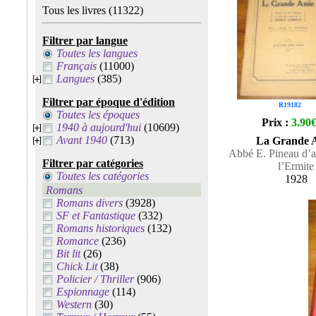
Tous les livres
(11322)
Filtrer par langue
Toutes les langues
Français
(11000)
Langues
(385)
Filtrer par époque d'édition
R19182
Toutes les époques
Prix :
3.90
1940 à aujourd'hui
(10609)
Avant 1940
(713)
La Grande 
Abbé E. Pineau d’a
Filtrer par catégories
l’Ermite
Toutes les catégories
1928
Romans
Romans divers
(3928)
SF et Fantastique
(332)
Romans historiques
(132)
Romance
(236)
Bit lit
(26)
Chick Lit
(38)
Policier / Thriller
(906)
Espionnage
(114)
Western
(30)