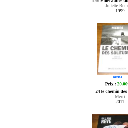
Les Emeraudes du
Juliette Ben
1999
R19164
Prix :
20.00
24 le chemin des 
Merri
2011