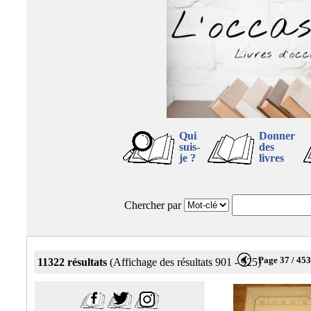
Qui
Donner
suis-
des
je ?
livres
Chercher par
Page 37 / 45
11322 résultats
(Affichage des résultats 901 - 925)