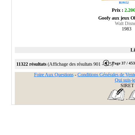
R19152
Prix :
2.20
Goofy aux jeux O
Walt Disn
1983
Li
Page 37 / 45
11322 résultats
(Affichage des résultats 901 - 925)
Foire Aux Questions
-
Conditions Générales de Vent
Qui suis-je
SIRET 
-