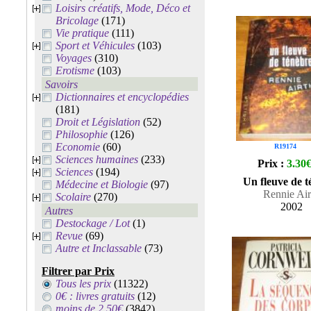
Loisirs créatifs, Mode, Déco et
Bricolage
(171)
Vie pratique
(111)
Sport et Véhicules
(103)
Voyages
(310)
Erotisme
(103)
Savoirs
Dictionnaires et encyclopédies
(181)
Droit et Législation
(52)
Philosophie
(126)
Economie
(60)
R19174
Sciences humaines
(233)
Prix :
3.30
Sciences
(194)
Un fleuve de t
Médecine et Biologie
(97)
Rennie Air
Scolaire
(270)
2002
Autres
Destockage / Lot
(1)
Revue
(69)
Autre et Inclassable
(73)
Filtrer par Prix
Tous les prix
(11322)
0€ : livres gratuits
(12)
moins de 2.50€
(3842)