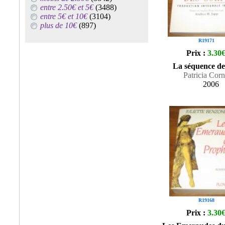
entre 2.50€ et 5€
(3488)
entre 5€ et 10€
(3104)
plus de 10€
(897)
R19171
Prix :
3.30
La séquence de
Patricia Cor
2006
R19168
Prix :
3.30