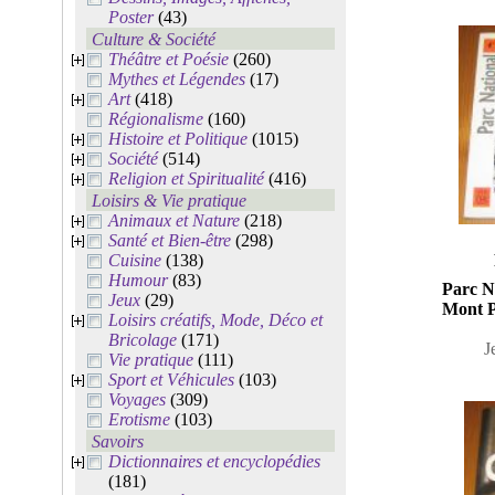
Poster
(43)
Culture & Société
Théâtre et Poésie
(260)
Mythes et Légendes
(17)
Art
(418)
Régionalisme
(160)
Histoire et Politique
(1015)
Société
(514)
Religion et Spiritualité
(416)
Loisirs & Vie pratique
Animaux et Nature
(218)
Santé et Bien-être
(298)
Cuisine
(138)
Humour
(83)
Parc N
Jeux
(29)
Mont P
Loisirs créatifs, Mode, Déco et
Bricolage
(171)
J
Vie pratique
(111)
Sport et Véhicules
(103)
Voyages
(309)
Erotisme
(103)
Savoirs
Dictionnaires et encyclopédies
(181)