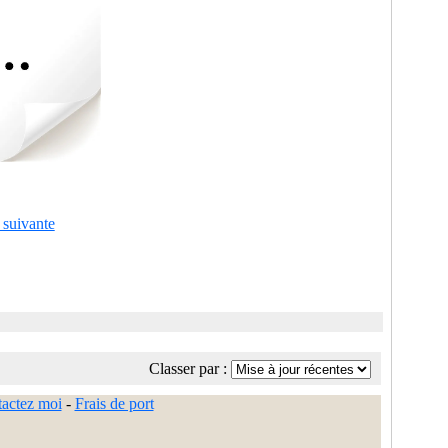
 suivante
Classer par :
actez moi
-
Frais de port