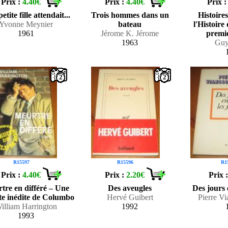
Prix :
4.40€
Prix :
4.40€
Prix 
etite fille attendait...
Trois hommes dans un
Histoire
Yvonne Meynier
bateau
l'Histoire
1961
Jérome K. Jérome
premi
1963
Guy
2
2
R15597
R15596
R1
Prix :
4.40€
Prix :
2.20€
Prix 
tre en différé – Une
Des aveugles
Des jours 
te inédite de Columbo
Hervé Guibert
Pierre V
illiam Harrington
1992
1993