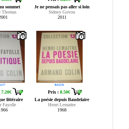
au sommet
Je ne pensais pas aller si loin
e Thomas
Sidney Govou
2001
2011
1
1
5577
R15576
:
7.20€
Prix :
8.50€
ue littéraire
La poésie depuis Baudelaire
r Fayolle
Henri Lemaitre
1966
1968