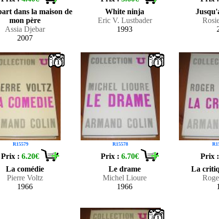
part dans la maison de
White ninja
Jusqu'
mon père
Eric V. Lustbader
Rosi
Assia Djebar
1993
2007
1
1
R15579
R15578
R1
Prix :
6.20€
Prix :
6.70€
Prix 
La comédie
Le drame
La critiq
Pierre Voltz
Michel Lioure
Roge
1966
1966
1