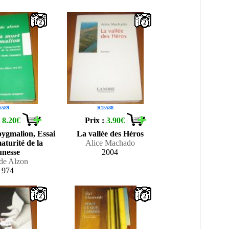
2
2
5589
R15588
:
8.20€
Prix :
3.90€
pygmalion, Essai
La vallée des Héros
aturité de la
Alice Machado
unesse
2004
de Alzon
1974
2
2