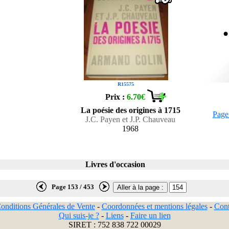
R15575
Prix :
6.70€
La poésie des origines à 1715
Page
J.C. Payen et J.P. Chauveau
1968
Livres d'occasion
Page 153 / 453
onditions Générales de Vente
-
Coordonnées et mentions légales
-
Cont
Qui suis-je ?
-
Liens
-
Faire un lien
SIRET : 752 838 722 00029