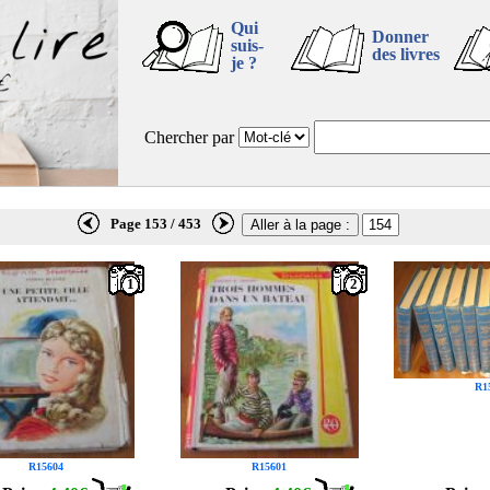
Qui
Donner
suis-
des livres
je ?
Chercher par
Page 153 / 453
1
2
R1
R15604
R15601