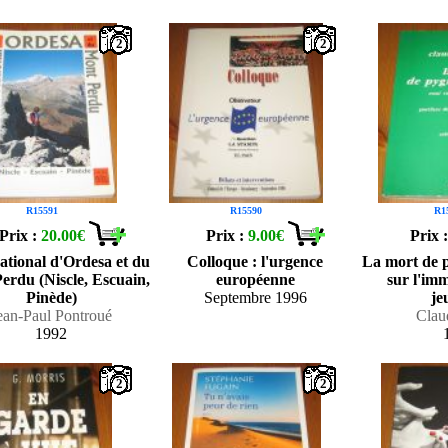
2
2
R15591
R15590
R1
Prix :
20.00€
Prix :
9.00€
Prix 
ational d'Ordesa et du
Colloque : l'urgence
La mort de 
erdu (Niscle, Escuain,
européenne
sur l'imm
Pinède)
Septembre 1996
je
ean-Paul Pontroué
Clau
1992
2
2