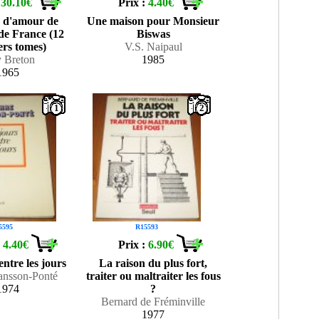
:
30.10€
Prix :
4.40€
s d'amour de
Une maison pour Monsieur
 de France (12
Biswas
ers tomes)
V.S. Naipaul
 Breton
1985
1965
1
2
5595
R15593
:
4.40€
Prix :
6.90€
entre les jours
La raison du plus fort,
iansson-Ponté
traiter ou maltraiter les fous
1974
?
Bernard de Fréminville
1977