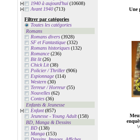
1940 à aujourd'hui
(10608)
Avant 1940
(713)
Une p
Filtrer par catégories
Toutes les catégories
Romans
Romans divers
(3928)
SF et Fantastique
(332)
Romans historiques
(132)
Romance
(236)
Bit lit
(26)
Chick Lit
(38)
Policier / Thriller
(906)
Espionnage
(114)
Western
(30)
Terreur / Horreur
(55)
Nouvelles
(62)
Contes
(36)
Enfants & Jeunesse
Enfant
(857)
Meur
Jeunesse - Young Adult
(158)
enquê
BD, Manga & Dessins
W
BD
(138)
Manga
(153)
Dessins, Images, Affiches,