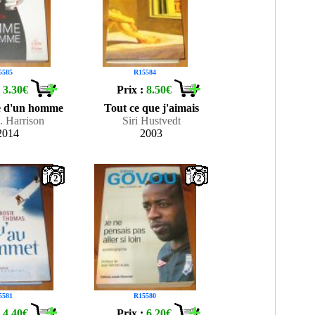
5585
R15584
:
3.30€
Prix :
8.50€
 d'un homme
Tout ce que j'aimais
. Harrison
Siri Hustvedt
2014
2003
2
2
5581
R15580
:
4.40€
Prix :
6.20€