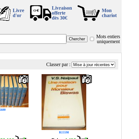
Livraison
Livre
Mon
offerte
d'or
chariot
dès 30€
Mots entiers
uniquement
Classer par :
2
2
5600
R15598