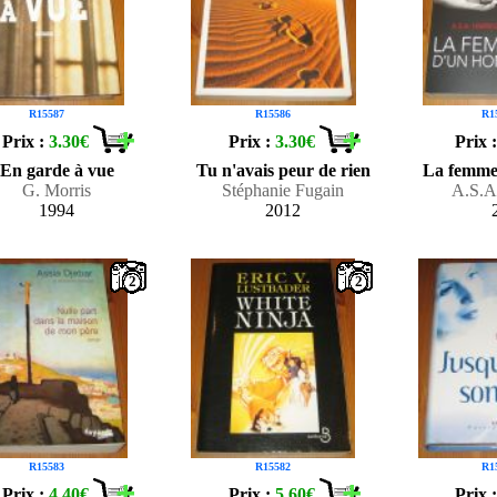
R15587
R15586
R1
Prix :
3.30€
Prix :
3.30€
Prix 
En garde à vue
Tu n'avais peur de rien
La femme
G. Morris
Stéphanie Fugain
A.S.A
1994
2012
2
2
R15583
R15582
R1
Prix :
4.40€
Prix :
5.60€
Prix 