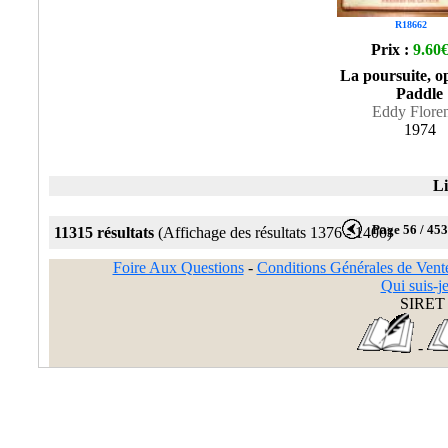
R18662
Prix :
9.60
La poursuite, o
Paddle
Eddy Floren
1974
Li
Page 56 / 45
11315 résultats
(Affichage des résultats 1376 - 1400)
Foire Aux Questions
-
Conditions Générales de Vent
Qui suis-je
SIRET 
-