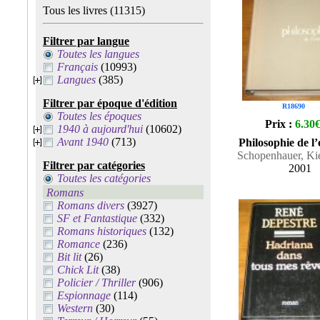
Tous les livres
(11315)
Filtrer par langue
Toutes les langues
Français
(10993)
Langues
(385)
Filtrer par époque d'édition
R18690
Toutes les époques
Prix :
6.30
1940 à aujourd'hui
(10602)
Avant 1940
(713)
Philosophie de l’
Schopenhauer, Ki
Filtrer par catégories
2001
Toutes les catégories
Romans
Romans divers
(3927)
SF et Fantastique
(332)
Romans historiques
(132)
Romance
(236)
Bit lit
(26)
Chick Lit
(38)
Policier / Thriller
(906)
Espionnage
(114)
Western
(30)