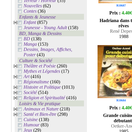
Terreur / Horreur
(55)
Nouvelles
(62)
R18687
Contes
(36)
Prix :
4.40
Enfants & Jeunesse
Hadriana dans 
Enfant
(857)
rêves
Jeunesse - Young Adult
(158)
René Depes
BD, Manga & Dessins
1988
BD
(138)
Manga
(153)
Dessins, Images, Affiches,
Poster
(43)
Culture & Société
Théâtre et Poésie
(260)
Mythes et Légendes
(17)
Art
(416)
Régionalisme
(160)
Histoire et Politique
(1013)
Société
(514)
Religion et Spiritualité
(416)
R18684
Loisirs & Vie pratique
Prix :
4.40
Animaux et Nature
(218)
Santé et Bien-être
(298)
Grande cuisin
Cuisine
(138)
débutant
Humour
(83)
Oetker-An
Jeux
(29)
1985