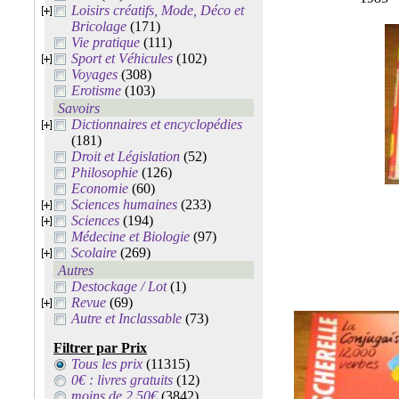
Loisirs créatifs, Mode, Déco et
Bricolage
(171)
Vie pratique
(111)
Sport et Véhicules
(102)
Voyages
(308)
Erotisme
(103)
Savoirs
Dictionnaires et encyclopédies
(181)
Droit et Législation
(52)
Philosophie
(126)
Economie
(60)
Sciences humaines
(233)
Sciences
(194)
Médecine et Biologie
(97)
Scolaire
(269)
Autres
Destockage / Lot
(1)
Revue
(69)
Autre et Inclassable
(73)
Filtrer par Prix
Tous les prix
(11315)
0€ : livres gratuits
(12)
moins de 2.50€
(3842)