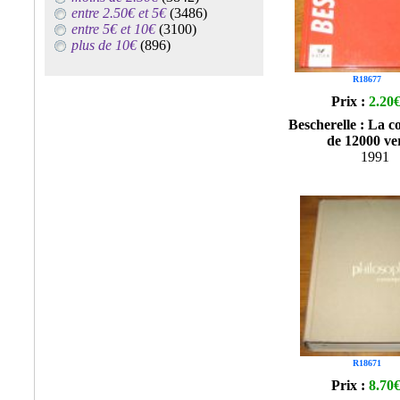
entre 2.50€ et 5€
(3486)
entre 5€ et 10€
(3100)
plus de 10€
(896)
R18677
Prix :
2.20
Bescherelle : La c
de 12000 ve
1991
R18671
Prix :
8.70