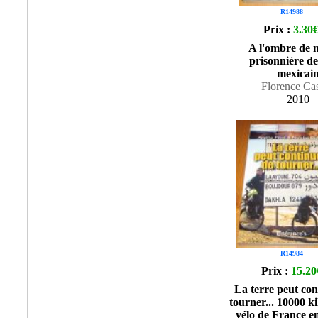
R14988
Prix :
3.30
A l'ombre de m
prisonnière de
mexicai
Florence Ca
2010
R14984
Prix :
15.20
La terre peut con
tourner... 10000 k
vélo de France e