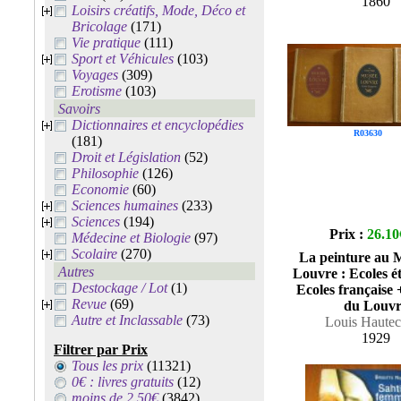
1860
Loisirs créatifs, Mode, Déco et
Bricolage
(171)
Vie pratique
(111)
Sport et Véhicules
(103)
Voyages
(309)
Erotisme
(103)
Savoirs
Dictionnaires et encyclopédies
R03630
(181)
Droit et Législation
(52)
Philosophie
(126)
Economie
(60)
Sciences humaines
(233)
Sciences
(194)
Prix :
26.10
Médecine et Biologie
(97)
Scolaire
(270)
La peinture au 
Autres
Louvre : Ecoles é
Destockage / Lot
(1)
Ecoles française 
Revue
(69)
du Louvr
Autre et Inclassable
(73)
Louis Hautec
1929
Filtrer par Prix
Tous les prix
(11321)
0€ : livres gratuits
(12)
moins de 2.50€
(3842)