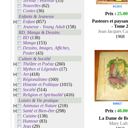
Terreur / Horreur
(55)
Nouvelles
(62)
R12033
Contes
(36)
Prix :
25.00
Enfants & Jeunesse
Pasteurs et paysan
Enfant
(857)
- Tome 
Jeunesse - Young Adult
(158)
Jean-Jacques Ca
BD, Manga & Dessins
1968
BD
(138)
Manga
(153)
Dessins, Images, Affiches,
Poster
(43)
Culture & Société
Théâtre et Poésie
(260)
Mythes et Légendes
(17)
Art
(418)
Régionalisme
(160)
Histoire et Politique
(1015)
Société
(514)
Religion et Spiritualité
(416)
Loisirs & Vie pratique
R08827
Animaux et Nature
(218)
Santé et Bien-être
(298)
Prix :
40.00
Cuisine
(138)
La Dame de B
Humour
(83)
Mary Laf
Jeux
(29)