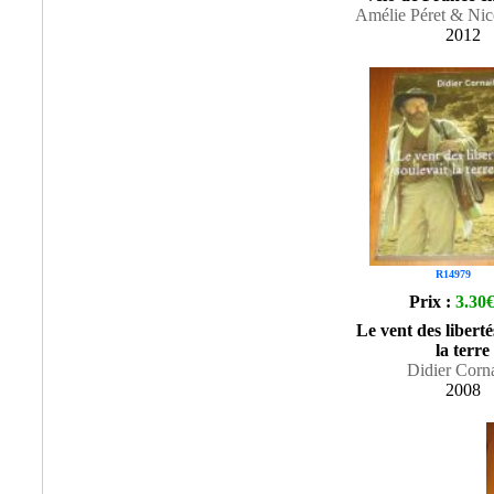
Amélie Péret & Nic
2012
R14979
Prix :
3.30
Le vent des liberté
la terre
Didier Corna
2008