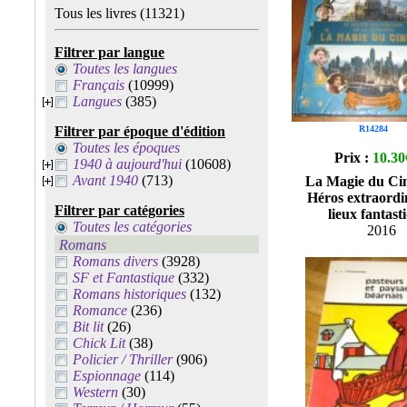
Tous les livres
(11321)
Filtrer par langue
Toutes les langues
Français
(10999)
Langues
(385)
Filtrer par époque d'édition
R14284
Toutes les époques
Prix :
10.30
1940 à aujourd'hui
(10608)
Avant 1940
(713)
La Magie du Ci
Héros extraordin
Filtrer par catégories
lieux fantast
Toutes les catégories
2016
Romans
Romans divers
(3928)
SF et Fantastique
(332)
Romans historiques
(132)
Romance
(236)
Bit lit
(26)
Chick Lit
(38)
Policier / Thriller
(906)
Espionnage
(114)
Western
(30)